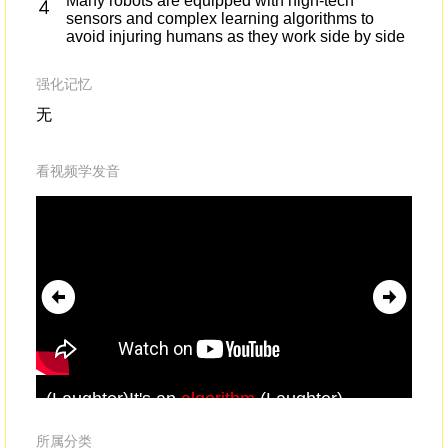
Many robots are equipped with high-tech
sensors and complex learning algorithms to
avoid injuring humans as they work side by side
强化记忆
无
看视频学发音
(Laughter)It's an
algorithm
.(Laughter)
The
ot
mil
所属分类