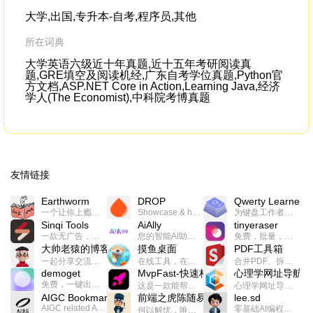
大学,出国,专升本-自考,程序员,其他
所在词典
大学英语六级近十年真题,近十五年考研阅读真
题,GRE填空及阅读机经,广东自考学位真题,Python官
方文档,ASP.NET Core in Action,Learning Java,经济
学人(The Economist),中科院考博真题
友情链接
Earthworm
DROP
Qwerty Learner
一个让你上瘾的英语学习工具，使用 连词成句 、 i + 1 、 以终为始等学习理论来帮助你习得英语，通过不断的重复形成肌肉记忆，最重要的是 游戏化 的形式让学习英语从此不再痛苦
Showcase & host your work in extraordinary ways.不限速文件分享，托管，建站平台
为键盘工作者设计的单词与肌肉记忆锻炼软件
Sinqi Tools
AiAlly
tinyeraser
一款无广告，界面清爽的神奇在线小工具集合，范围包括但不限于：开发，设计，日常生活等
您的智能AI助手解决方案。提供24/7全天候的高效虚拟员工服务，助力个人和组织提升生产力、激发创新潜能。
免费，批量，快速，一键换背景的桌面软件
大帅老猿的博客
摸鱼桌面
PDF工具箱
一起分享交流生活学习，出海赚钱，编程技术，远程工作，优秀产品等相关话题。希望大家都能有所收获。
在线工具，在线游戏，电影，小说各种有趣的资源这里都有
合并PDF、拆分PDF、旋转PDF、裁剪PDF、转换PDF、加密PDF、解密PDF、PDF加水印等多种PDF处理功能
demoget
MvpFast-快速构建网站应用
心理学网址导航
免费，一键出成片的录屏Demo软件。支持4K导出，立即下载使用。
这是一款能帮助你快速构建个人网站的应用，使用最新的前端技术栈，集成登录、鉴权、手机、邮箱、数据库、博客、文章、支付等等网站所需要的功能，你只需要花几个小时开发你的核心功能就可以上线，一次购买，永久拥有
心理学网址导航(psyhhub.org),着力打造国内心理学资源平台，是一个心理学网址资源大全，提供心理学学习,心理学考研,英语自学,计算机自学等众多学习内容。
AIGC Bookmarks
前端之虎陈随易
lee.sd
AIGC related Academy/Project bookmarks . Powered by Notion AI (Claude, ChatGPT).
零基础AI编程整活儿，跟SimbaLee用AI一起每天写点儿好玩儿的！iSay中每天还会有鲜吐槽、财经快讯、抽奖福利。喜欢就在页面“点赞”，不喜欢可以“点呸”喔！
何以解忧，唯有代码。不忘初心，方得始终。