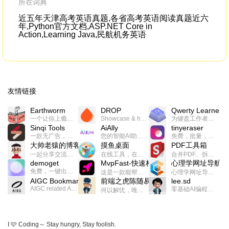
所在词典
近五年天津高考英语真题,各省高考英语阅读真题近六
年,Python官方文档,ASP.NET Core in
Action,Learning Java,民航机务英语
友情链接
Earthworm
DROP
Qwerty Learner
一个让你上瘾的英语学习工具，使用 连词成句 、 i + 1 、 以终为始等学习理论来帮助你习得英语，通过不断的重复形成肌肉记忆，最重要的是 游戏化 的形式让学习英语从此不再痛苦
Showcase & host your work in extraordinary ways.不限速文件分享，托管，建站平台
为键盘工作者设计的单词与肌肉记忆锻炼软件
Sinqi Tools
AiAlly
tinyeraser
一款无广告，界面清爽的神奇在线小工具集合，范围包括但不限于：开发，设计，日常生活等
您的智能AI助手解决方案。提供24/7全天候的高效虚拟员工服务，助力个人和组织提升生产力、激发创新潜能。
免费，批量，快速，一键换背景的桌面软件
大帅老猿的博客
摸鱼桌面
PDF工具箱
一起分享交流生活学习，出海赚钱，编程技术，远程工作，优秀产品等相关话题。希望大家都能有所收获。
在线工具，在线游戏，电影，小说各种有趣的资源这里都有
合并PDF、拆分PDF、旋转PDF、裁剪PDF、转换PDF、加密PDF、解密PDF、PDF加水印等多种PDF处理功能
demoget
MvpFast-快速构建网站应用
心理学网址导航
免费，一键出成片的录屏Demo软件。支持4K导出，立即下载使用。
这是一款能帮助你快速构建个人网站的应用，使用最新的前端技术栈，集成登录、鉴权、手机、邮箱、数据库、博客、文章、支付等等网站所需要的功能，你只需要花几个小时开发你的核心功能就可以上线，一次购买，永久拥有
心理学网址导航(psyhhub.org),着力打造国内心理学资源平台，是一个心理学网址资源大全，提供心理学学习,心理学考研,英语自学,计算机自学等众多学习内容。
AIGC Bookmarks
前端之虎陈随易
lee.sd
AIGC related Academy/Project bookmarks . Powered by Notion AI (Claude, ChatGPT).
零基础AI编程整活儿，跟SimbaLee用AI一起每天写点儿好玩儿的！iSay中每天还会有鲜吐槽、财经快讯、抽奖福利。喜欢就在页面“点赞”，不喜欢可以“点呸”喔！
何以解忧，唯有代码。不忘初心，方得始终。
I 🩷 Coding～ Stay hungry, Stay foolish.