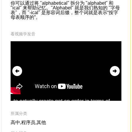
你可以通过将 "alphabetical" 拆分为 "alphabet" 和
"ical" 来帮助记忆。"Alphabet" 就是我们熟知的 "字母
表"，而 "-ical" 是形容词后缀，整个词就是表示“按字
母表顺序的”。
看视频学发音
to actually create not an order in terms of
Alt
chronology,or in terms of
alphabetical
,but
whe
through what's called meaningful adjacency.
a d
所属分类
fun
高中,程序员,其他