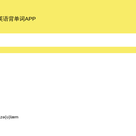
语背单词APP
ɪzə(ʊ)læm