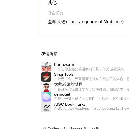
其他
所在词典
医学英语(The Language of Medicine)
友情链接
Earthworm
Sinqi Tools
大帅老猿的博客
demoget
AIGC Bookmarks
I 🩷 Coding～ Stay hungry, Stay foolish.