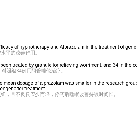
fficacy of hypnotherapy and Alprazolam in the treatment of gener
虑水平的改善作用。
 been treated by granule for relieving worriment, and 34 in the c
，对照组34例用阿普唑伦治疗。
he mean dosage of alprazolam was smaller in the research group
onger after treatment.
照组，且不良反应少而轻，停药后睡眠改善持续时间长。