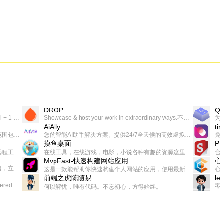
DROP
Q
一个让你上瘾的英语学习工具，使用 连词成句 、 i + 1 、 以终为始等学习理论来帮助你习得英语，通过不断的重复形成肌肉记忆，最重要的是 游戏化 的形式让学习英语从此不再痛苦
Showcase & host your work in extraordinary ways.不限速文件分享，托管，建站平台
AiAlly
t
一款无广告，界面清爽的神奇在线小工具集合，范围包括但不限于：开发，设计，日常生活等
您的智能AI助手解决方案。提供24/7全天候的高效虚拟员工服务，助力个人和组织提升生产力、激发创新潜能。
摸鱼桌面
一起分享交流生活学习，出海赚钱，编程技术，远程工作，优秀产品等相关话题。希望大家都能有所收获。
在线工具，在线游戏，电影，小说各种有趣的资源这里都有
MvpFast-快速构建网站应用
免费，一键出成片的录屏Demo软件。支持4K导出，立即下载使用。
这是一款能帮助你快速构建个人网站的应用，使用最新的前端技术栈，集成登录、鉴权、手机、邮箱、数据库、博客、文章、支付等等网站所需要的功能，你只需要花几个小时开发你的核心功能就可以上线，一次购买，永久拥有
前端之虎陈随易
l
AIGC related Academy/Project bookmarks . Powered by Notion AI (Claude, ChatGPT).
何以解忧，唯有代码。不忘初心，方得始终。