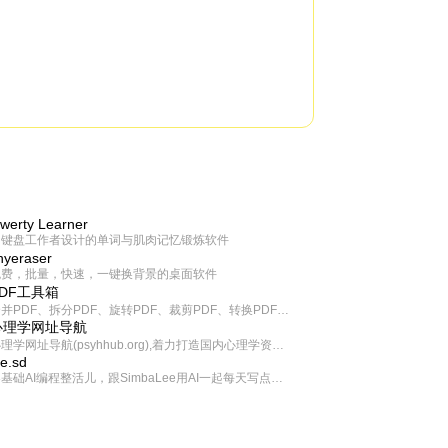
werty Learner
为键盘工作者设计的单词与肌肉记忆锻炼软件
inyeraser
免费，批量，快速，一键换背景的桌面软件
PDF工具箱
合并PDF、拆分PDF、旋转PDF、裁剪PDF、转换PDF、加密PDF、解密PDF、PDF加水印等多种PDF处理功能
心理学网址导航
心理学网址导航(psyhhub.org),着力打造国内心理学资源平台，是一个心理学网址资源大全，提供心理学学习,心理学考研,英语自学,计算机自学等众多学习内容。
ee.sd
零基础AI编程整活儿，跟SimbaLee用AI一起每天写点儿好玩儿的！iSay中每天还会有鲜吐槽、财经快讯、抽奖福利。喜欢就在页面“点赞”，不喜欢可以“点呸”喔！