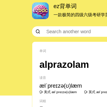
ez背单词
一款极简的四级六级考研学英
单词
alprazolam
读音
ælˈpreɪzə(ʊ)læm
美式 ælˈpreɪzə(ʊ)læm
英式 ælˈpre
词根