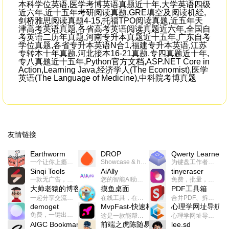
本科学位英语,医学考博英语真题近十年,大学英语四级
近六年,近十五年考研阅读真题,GRE填空及阅读机经,
剑桥雅思阅读真题4-15,托福TPO阅读真题,近五年天
津高考英语真题,各省高考英语阅读真题近六年,全国自
考英语二历年真题,河南专升本真题近十五年,广东自考
学位真题,各省专升本英语N合1,福建专升本英语,江苏
专转本十年真题,河北接本16-21真题,专四真题近十年,
专八真题近十五年,Python官方文档,ASP.NET Core in
Action,Learning Java,经济学人(The Economist),医学
英语(The Language of Medicine),中科院考博真题
友情链接
Earthworm
DROP
Qwerty Learner
一个让你上瘾的英语学习工具，使用 连词成句 、 i + 1 、 以终为始等学习理论来帮助你习得英语，通过不断的重复形成肌肉记忆，最重要的是 游戏化 的形式让学习英语从此不再痛苦
Showcase & host your work in extraordinary ways.不限速文件分享，托管，建站平台
为键盘工作者设计的单词与肌肉记忆锻炼软件
Sinqi Tools
AiAlly
tinyeraser
一款无广告，界面清爽的神奇在线小工具集合，范围包括但不限于：开发，设计，日常生活等
您的智能AI助手解决方案。提供24/7全天候的高效虚拟员工服务，助力个人和组织提升生产力、激发创新潜能。
免费，批量，快速，一键换背景的桌面软件
大帅老猿的博客
摸鱼桌面
PDF工具箱
一起分享交流生活学习，出海赚钱，编程技术，远程工作，优秀产品等相关话题。希望大家都能有所收获。
在线工具，在线游戏，电影，小说各种有趣的资源这里都有
合并PDF、拆分PDF、旋转PDF、裁剪PDF、转换PDF、加密PDF、解密PDF、PDF加水印等多种PDF处理功能
demoget
MvpFast-快速构建网站应用
心理学网址导航
免费，一键出成片的录屏Demo软件。支持4K导出，立即下载使用。
这是一款能帮助你快速构建个人网站的应用，使用最新的前端技术栈，集成登录、鉴权、手机、邮箱、数据库、博客、文章、支付等等网站所需要的功能，你只需要花几个小时开发你的核心功能就可以上线，一次购买，永久拥有
心理学网址导航(psyhhub.org),着力打造国内心理学资源平台，是一个心理学网址资源大全，提供心理学学习,心理学考研,英语自学,计算机自学等众多学习内容。
AIGC Bookmarks
前端之虎陈随易
lee.sd