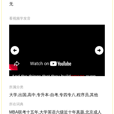
无
看视频学发音
And the things that they build
amaze
even
I'm
themselves.Video: Three, two, one, go!
mat
tha
所属分类
大学,出国,高中,专升本-自考,专四专八,程序员,其他
所在词典
MBA联考十五年,大学英语六级近十年真题,北京成人