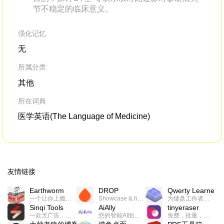
节不稳定的临床意义。
强化记忆
无
所属分类
其他
所在词典
医学英语(The Language of Medicine)
友情链接
Earthworm
DROP
Qwerty Learner
一个让你上瘾的英语学习工具，使用 连词成句 、 i + 1 、 以终为始等学习理论来帮助你习得英语，通过不断的重复形成肌肉记忆，最重要的是 游戏化 的形式让学习英语从此不再痛苦
Showcase & host your work in extraordinary ways.不限速文件分享，托管，建站平台
为键盘工作者设计的单词与肌肉记忆锻炼软件
Sinqi Tools
AiAlly
tinyeraser
一款无广告，界面清爽的神奇在线小工具集合，范围包括但不限于：开发，设计，日常生活等
您的智能AI助手解决方案。提供24/7全天候的高效虚拟员工服务，助力个人和组织提升生产力、激发创新潜能。
免费，批量，快速，一键换背景的桌面软件