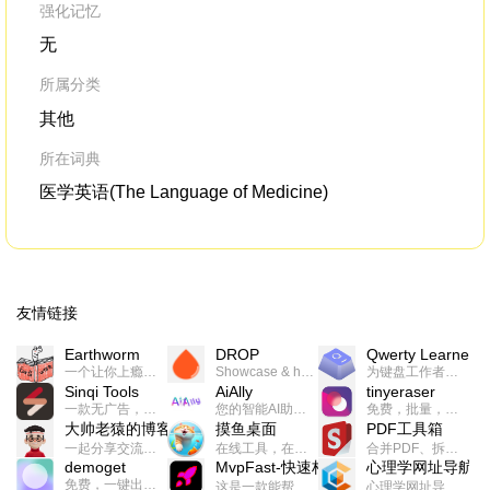
强化记忆
无
所属分类
其他
所在词典
医学英语(The Language of Medicine)
友情链接
Earthworm
DROP
Qwerty Learner
一个让你上瘾的英语学习工具，使用 连词成句 、 i + 1 、 以终为始等学习理论来帮助你习得英语，通过不断的重复形成肌肉记忆，最重要的是 游戏化 的形式让学习英语从此不再痛苦
Showcase & host your work in extraordinary ways.不限速文件分享，托管，建站平台
为键盘工作者设计的单词与肌肉记忆锻炼软件
Sinqi Tools
AiAlly
tinyeraser
一款无广告，界面清爽的神奇在线小工具集合，范围包括但不限于：开发，设计，日常生活等
您的智能AI助手解决方案。提供24/7全天候的高效虚拟员工服务，助力个人和组织提升生产力、激发创新潜能。
免费，批量，快速，一键换背景的桌面软件
大帅老猿的博客
摸鱼桌面
PDF工具箱
一起分享交流生活学习，出海赚钱，编程技术，远程工作，优秀产品等相关话题。希望大家都能有所收获。
在线工具，在线游戏，电影，小说各种有趣的资源这里都有
合并PDF、拆分PDF、旋转PDF、裁剪PDF、转换PDF、加密PDF、解密PDF、PDF加水印等多种PDF处理功能
demoget
MvpFast-快速构建网站应用
心理学网址导航
免费，一键出成片的录屏Demo软件。支持4K导出，立即下载使用。
这是一款能帮助你快速构建个人网站的应用，使用最新的前端技术栈，集成登录、鉴权、手机、邮箱、数据库、博客、文章、支付等等网站所需要的功能，你只需要花几个小时开发你的核心功能就可以上线，一次购买，永久拥有
心理学网址导航(psyhhub.org),着力打造国内心理学资源平台，是一个心理学网址资源大全，提供心理学学习,心理学考研,英语自学,计算机自学等众多学习内容。