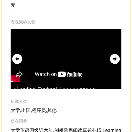
无
看视频学发音
of mother England,it has become a
bandwagon
for every English-speaking
nation on earth.
所属分类
大学,出国,程序员,其他
所在词典
大学英语四级近六年,剑桥雅思阅读真题4-15,Learning