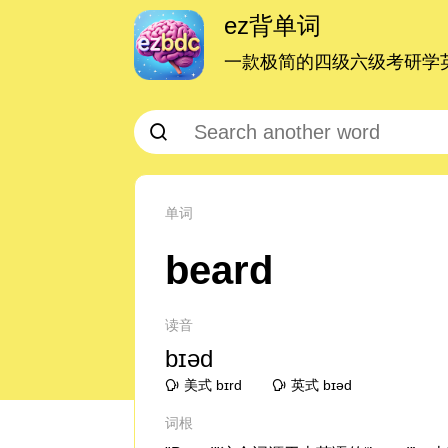
ez背单词
一款极简的四级六级考研学英
单词
beard
读音
bɪəd
美式 bɪrd
英式 bɪəd
词根