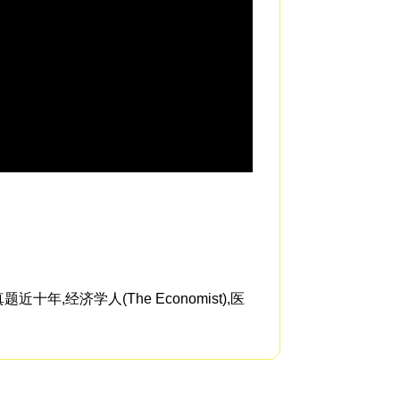
And from the Ten
经济学人(The Economist),医