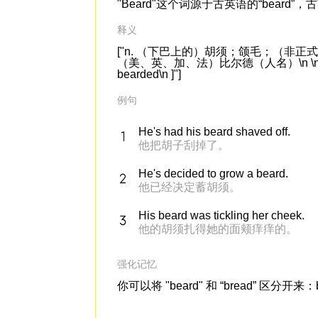
"Beard"这个词源于古英语的“beard”
释义
["n. （下巴上的）胡须；颌毛；（非正式
（美、英、加、法）比尔德（人名）\n \n [\n 复数
bearded\n ]"]
例句
He's had his beard shaved off.
他把胡子刮掉了。
He's decided to grow a beard.
他已经决定蓄胡须。
His beard was tickling her cheek.
他的胡须扎得她的面颊痒痒的。
强化记忆
你可以将 "beard" 和 “bread” 区分开