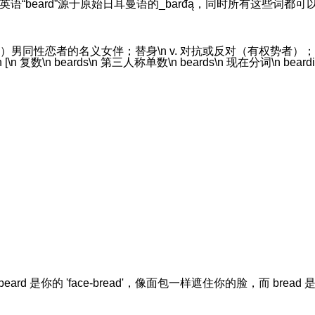
，古英语“beard”源于原始日耳曼语的_barđą，同时所有这些词都可以
）男同性恋者的名义女伴；替身\n v. 对抗或反对（有权势者）；抓……
\n beards\n 第三人称单数\n beards\n 现在分词\n beardin
来：beard 是你的 'face-bread'，像面包一样遮住你的脸，而 bread