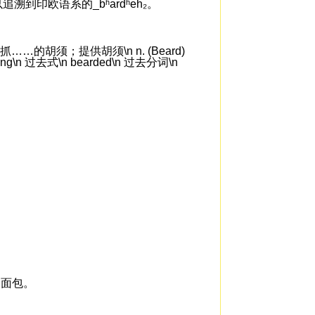
追溯到印欧语系的_bʰardʰeh₂。
的胡须；提供胡须\n n. (Beard)
g\n 过去式\n bearded\n 过去分词\n
 是面包。