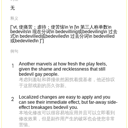
无
释义
["vt. 使痛苦；虐待；使苦恼\n \n [\n 第三人称单数\n
bedevils\n 现在分词\n bedevilling或bedeviling\n 过去
式\n bedevilled或bedeviled\n 过去分词\n bedevilled
或bedeviled\n ]"]
例句
Another marvels at how fresh the play feels,
given the shame and recklessness that still
bedevil gay people.
考虑到羞耻和莽撞依然困扰着搅基者，他还惊叹
于这部戏剧的历久弥新。
Localized changes are easy to apply and you
can see their immediate effect, but far-away side-
effect breakages bedevil you.
本地化修改可以很容易地应用并且可以立即看到
修改效果，但是副作用产生的破坏也会使您非常
苦恼。