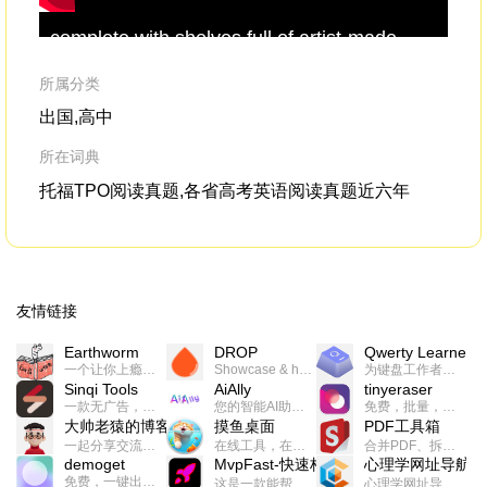
complete with shelves full of artist-made
of 
books,a
blackbird
pie in the ovenand a
Ma
climbable beanstalk.
Rot
所属分类
fly
出国,高中
所在词典
托福TPO阅读真题,各省高考英语阅读真题近六年
友情链接
Earthworm
DROP
Qwerty Learner
一个让你上瘾的英语学习工具，使用 连词成句 、 i + 1 、 以终为始等学习理论来帮助你习得英语，通过不断的重复形成肌肉记忆，最重要的是 游戏化 的形式让学习英语从此不再痛苦
Showcase & host your work in extraordinary ways.不限速文件分享，托管，建站平台
为键盘工作者设计的单词与肌肉记忆锻炼软件
Sinqi Tools
AiAlly
tinyeraser
一款无广告，界面清爽的神奇在线小工具集合，范围包括但不限于：开发，设计，日常生活等
您的智能AI助手解决方案。提供24/7全天候的高效虚拟员工服务，助力个人和组织提升生产力、激发创新潜能。
免费，批量，快速，一键换背景的桌面软件
大帅老猿的博客
摸鱼桌面
PDF工具箱
一起分享交流生活学习，出海赚钱，编程技术，远程工作，优秀产品等相关话题。希望大家都能有所收获。
在线工具，在线游戏，电影，小说各种有趣的资源这里都有
合并PDF、拆分PDF、旋转PDF、裁剪PDF、转换PDF、加密PDF、解密PDF、PDF加水印等多种PDF处理功能
demoget
MvpFast-快速构建网站应用
心理学网址导航
免费，一键出成片的录屏Demo软件。支持4K导出，立即下载使用。
这是一款能帮助你快速构建个人网站的应用，使用最新的前端技术栈，集成登录、鉴权、手机、邮箱、数据库、博客、文章、支付等等网站所需要的功能，你只需要花几个小时开发你的核心功能就可以上线，一次购买，永久拥有
心理学网址导航(psyhhub.org),着力打造国内心理学资源平台，是一个心理学网址资源大全，提供心理学学习,心理学考研,英语自学,计算机自学等众多学习内容。