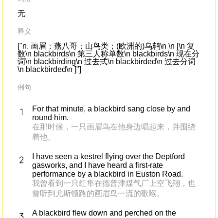
无
释义
["n. 画眉；燕八哥；山鸟类；(欧洲的)乌鸫\n \n [\n 复
数\n blackbirds\n 第三人称单数\n blackbirds\n 现在分
词\n blackbirding\n 过去式\n blackbirded\n 过去分词
\n blackbirded\n ]"]
例句
For that minute, a blackbird sang close by and
round him.
在那时候，一只画眉鸟在他身边唱起来，并围绕
着他。
I have seen a kestrel flying over the Deptford
gasworks, and I have heard a first-rate
performance by a blackbird in Euston Road.
我曾看到一只红隼在德普津煤气厂上空飞翔，也
曾听到尤斯顿路的画眉鸟一流的歌喉。
A blackbird flew down and perched on the