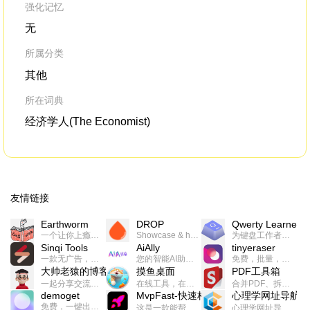
强化记忆
无
所属分类
其他
所在词典
经济学人(The Economist)
友情链接
Earthworm
DROP
Qwerty Learner
一个让你上瘾的英语学习工具，使用 连词成句 、 i + 1 、 以终为始等学习理论来帮助你习得英语，通过不断的重复形成肌肉记忆，最重要的是 游戏化 的形式让学习英语从此不再痛苦
Showcase & host your work in extraordinary ways.不限速文件分享，托管，建站平台
为键盘工作者设计的单词与肌肉记忆锻炼软件
Sinqi Tools
AiAlly
tinyeraser
一款无广告，界面清爽的神奇在线小工具集合，范围包括但不限于：开发，设计，日常生活等
您的智能AI助手解决方案。提供24/7全天候的高效虚拟员工服务，助力个人和组织提升生产力、激发创新潜能。
免费，批量，快速，一键换背景的桌面软件
大帅老猿的博客
摸鱼桌面
PDF工具箱
一起分享交流生活学习，出海赚钱，编程技术，远程工作，优秀产品等相关话题。希望大家都能有所收获。
在线工具，在线游戏，电影，小说各种有趣的资源这里都有
合并PDF、拆分PDF、旋转PDF、裁剪PDF、转换PDF、加密PDF、解密PDF、PDF加水印等多种PDF处理功能
demoget
MvpFast-快速构建网站应用
心理学网址导航
免费，一键出成片的录屏Demo软件。支持4K导出，立即下载使用。
这是一款能帮助你快速构建个人网站的应用，使用最新的前端技术栈，集成登录、鉴权、手机、邮箱、数据库、博客、文章、支付等等网站所需要的功能，你只需要花几个小时开发你的核心功能就可以上线，一次购买，永久拥有
心理学网址导航(psyhhub.org),着力打造国内心理学资源平台，是一个心理学网址资源大全，提供心理学学习,心理学考研,英语自学,计算机自学等众多学习内容。