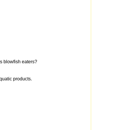
us blowfish eaters?
aquatic products.