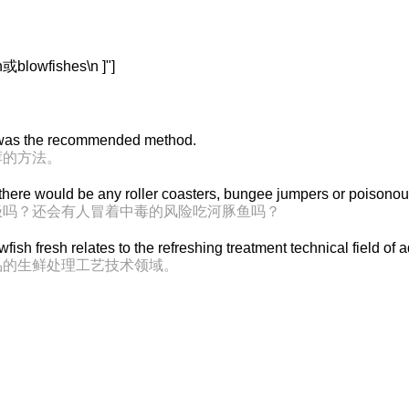
blowfishes\n ]"]
it was the recommended method.
荐的方法。
nk there would be any roller coasters, bungee jumpers or poisono
极吗？还会有人冒着中毒的风险吃河豚鱼吗？
ish fresh relates to the refreshing treatment technical field of 
品的生鲜处理工艺技术领域。