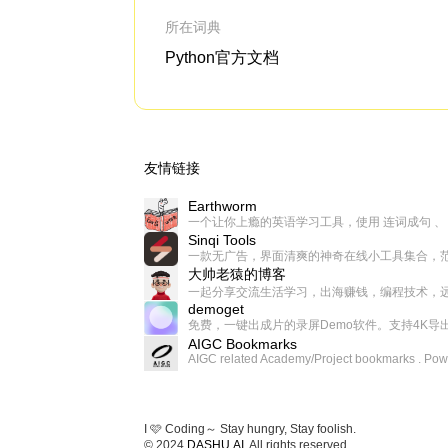
所在词典
Python官方文档
友情链接
Earthworm
Sinqi Tools
大帅老猿的博客
demoget
AIGC Bookmarks
I 🩷 Coding～ Stay hungry, Stay foolish.
© 2024
DASHU.AI
. All rights reserved.