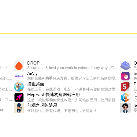
DROP
Q
一个让你上瘾的英语学习工具，使用 连词成句 、 i + 1 、 以终为始等学习理论来帮助你习得英语，通过不断的重复形成肌肉记忆，最重要的是 游戏化 的形式让学习英语从此不再痛苦
Showcase & host your work in extraordinary ways.不限速文件分享，托管，建站平台
AiAlly
t
一款无广告，界面清爽的神奇在线小工具集合，范围包括但不限于：开发，设计，日常生活等
您的智能AI助手解决方案。提供24/7全天候的高效虚拟员工服务，助力个人和组织提升生产力、激发创新潜能。
摸鱼桌面
一起分享交流生活学习，出海赚钱，编程技术，远程工作，优秀产品等相关话题。希望大家都能有所收获。
在线工具，在线游戏，电影，小说各种有趣的资源这里都有
MvpFast-快速构建网站应用
免费，一键出成片的录屏Demo软件。支持4K导出，立即下载使用。
这是一款能帮助你快速构建个人网站的应用，使用最新的前端技术栈，集成登录、鉴权、手机、邮箱、数据库、博客、文章、支付等等网站所需要的功能，你只需要花几个小时开发你的核心功能就可以上线，一次购买，永久拥有
前端之虎陈随易
l
AIGC related Academy/Project bookmarks . Powered by Notion AI (Claude, ChatGPT).
何以解忧，唯有代码。不忘初心，方得始终。