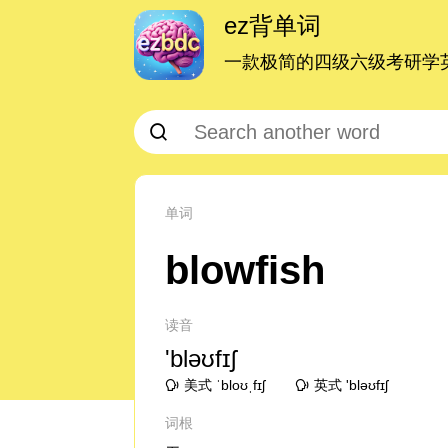
ez背单词
一款极简的四级六级考研学英
单词
blowfish
读音
'bləʊfɪʃ
美式 ˈbloʊˌfɪʃ
英式 'bləʊfɪʃ
词根