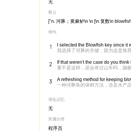
无
释义
["n. 河豚；黄麻鲈\n \n [\n 复数\n blowfish或
例句
I selected the Blowfish key since 
我选择了河豚的关键，因为这是推
If that weren't the case do you thi
要不是这样，还会有过山车吗，蹦
A refreshing method for keeping blowf
一种河豚鱼的保鲜方法，涉及水产
强化记忆
无
所属分类
程序员