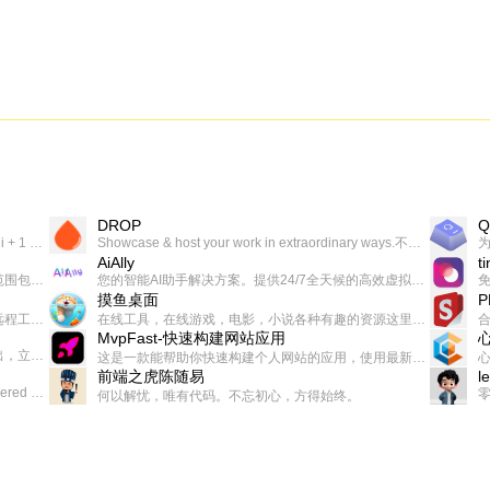
DROP
Q
一个让你上瘾的英语学习工具，使用 连词成句 、 i + 1 、 以终为始等学习理论来帮助你习得英语，通过不断的重复形成肌肉记忆，最重要的是 游戏化 的形式让学习英语从此不再痛苦
Showcase & host your work in extraordinary ways.不限速文件分享，托管，建站平台
AiAlly
t
一款无广告，界面清爽的神奇在线小工具集合，范围包括但不限于：开发，设计，日常生活等
您的智能AI助手解决方案。提供24/7全天候的高效虚拟员工服务，助力个人和组织提升生产力、激发创新潜能。
摸鱼桌面
一起分享交流生活学习，出海赚钱，编程技术，远程工作，优秀产品等相关话题。希望大家都能有所收获。
在线工具，在线游戏，电影，小说各种有趣的资源这里都有
MvpFast-快速构建网站应用
免费，一键出成片的录屏Demo软件。支持4K导出，立即下载使用。
这是一款能帮助你快速构建个人网站的应用，使用最新的前端技术栈，集成登录、鉴权、手机、邮箱、数据库、博客、文章、支付等等网站所需要的功能，你只需要花几个小时开发你的核心功能就可以上线，一次购买，永久拥有
前端之虎陈随易
l
AIGC related Academy/Project bookmarks . Powered by Notion AI (Claude, ChatGPT).
何以解忧，唯有代码。不忘初心，方得始终。