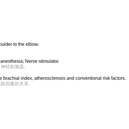
oulder to the elbow.
 anesthesia; Nerve stimulator.
；神经刺激器。
le brachial index, atherosclerosis and conventional risk factors.
危险因素的关系。