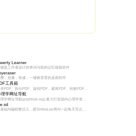
werty Learner
为键盘工作者设计的单词与肌肉记忆锻炼软件
inyeraser
免费，批量，快速，一键换背景的桌面软件
PDF工具箱
合并PDF、拆分PDF、旋转PDF、裁剪PDF、转换PDF、加密PDF、解密PDF、PDF加水印等多种PDF处理功能
心理学网址导航
心理学网址导航(psyhhub.org),着力打造国内心理学资源平台，是一个心理学网址资源大全，提供心理学学习,心理学考研,英语自学,计算机自学等众多学习内容。
ee.sd
零基础AI编程整活儿，跟SimbaLee用AI一起每天写点儿好玩儿的！iSay中每天还会有鲜吐槽、财经快讯、抽奖福利。喜欢就在页面“点赞”，不喜欢可以“点呸”喔！