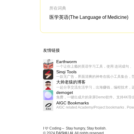
所在词典
医学英语(The Language of Medicine)
友情链接
Earthworm
Sinqi Tools
大帅老猿的博客
demoget
AIGC Bookmarks
I 🩷 Coding～ Stay hungry, Stay foolish.
© 2024
DASHU.AI
. All rights reserved.