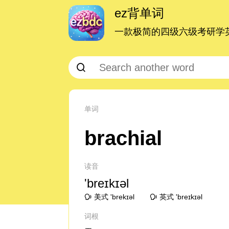
ez背单词
一款极简的四级六级考研学英
单词
brachial
读音
'breɪkɪəl
美式 'brekɪəl
英式 'breɪkɪəl
词根