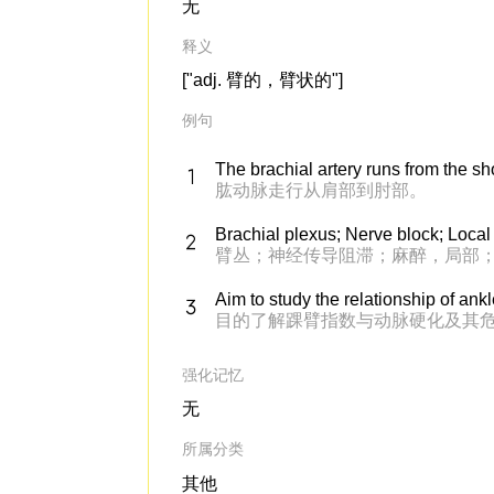
无
释义
["adj. 臂的，臂状的"]
例句
The brachial artery runs from the sh
肱动脉走行从肩部到肘部。
Brachial plexus; Nerve block; Local
臂丛；神经传导阻滞；麻醉，局部
Aim to study the relationship of ank
目的了解踝臂指数与动脉硬化及其
强化记忆
无
所属分类
其他