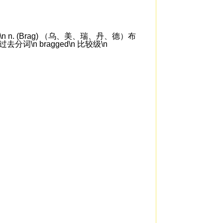
 n. (Brag) （乌、美、瑞、丹、德）布
n 过去分词\n bragged\n 比较级\n