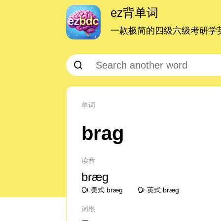
ez背单词
一款极简的四级六级考研学英
单词
brag
读音
bræɡ
美式 bræɡ
英式 bræɡ
词根