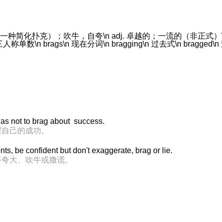
戏（一种简化扑克）；吹牛，自夸\n adj. 卓越的；一流的（非正式）\n
三人称单数\n brags\n 现在分词\n bragging\n 过去式\n bragged\
was not to brag about success.
耀自己的成功。
s, be confident but don't exaggerate, brag or lie.
要夸大、吹牛或撒谎。