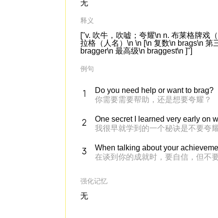
无
释义
["v. 吹牛，吹嘘；夸耀\n n. 布莱格牌
拉格（人名）\n \n [\n 复数\n brags\n 第
bragger\n 最高级\n braggest\n ]"]
例句
Do you need help or want to brag?
你需要需要帮助，还是想要夸耀？
One secret I learned very early on 
我很早就学到的一个秘诀是不要夸
When talking about your achievement
在谈到你的成就时，要自信，但不
强化记忆
无