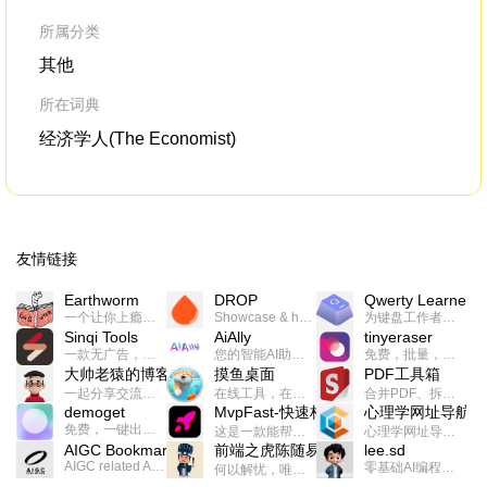
business
.And at the end of her day, she gets
fur
to bring the material back to us,
wi
所属分类
IKE
其他
所在词典
经济学人(The Economist)
友情链接
Earthworm
DROP
Qwerty Learner
一个让你上瘾的英语学习工具，使用 连词成句 、 i + 1 、 以终为始等学习理论来帮助你习得英语，通过不断的重复形成肌肉记忆，最重要的是 游戏化 的形式让学习英语从此不再痛苦
Showcase & host your work in extraordinary ways.不限速文件分享，托管，建站平台
为键盘工作者设计的单词与肌肉记忆锻炼软件
Sinqi Tools
AiAlly
tinyeraser
一款无广告，界面清爽的神奇在线小工具集合，范围包括但不限于：开发，设计，日常生活等
您的智能AI助手解决方案。提供24/7全天候的高效虚拟员工服务，助力个人和组织提升生产力、激发创新潜能。
免费，批量，快速，一键换背景的桌面软件
大帅老猿的博客
摸鱼桌面
PDF工具箱
一起分享交流生活学习，出海赚钱，编程技术，远程工作，优秀产品等相关话题。希望大家都能有所收获。
在线工具，在线游戏，电影，小说各种有趣的资源这里都有
合并PDF、拆分PDF、旋转PDF、裁剪PDF、转换PDF、加密PDF、解密PDF、PDF加水印等多种PDF处理功能
demoget
MvpFast-快速构建网站应用
心理学网址导航
免费，一键出成片的录屏Demo软件。支持4K导出，立即下载使用。
这是一款能帮助你快速构建个人网站的应用，使用最新的前端技术栈，集成登录、鉴权、手机、邮箱、数据库、博客、文章、支付等等网站所需要的功能，你只需要花几个小时开发你的核心功能就可以上线，一次购买，永久拥有
心理学网址导航(psyhhub.org),着力打造国内心理学资源平台，是一个心理学网址资源大全，提供心理学学习,心理学考研,英语自学,计算机自学等众多学习内容。
AIGC Bookmarks
前端之虎陈随易
lee.sd
AIGC related Academy/Project bookmarks . Powered by Notion AI (Claude, ChatGPT).
零基础AI编程整活儿，跟SimbaLee用AI一起每天写点儿好玩儿的！iSay中每天还会有鲜吐槽、财经快讯、抽奖福利。喜欢就在页面“点赞”，不喜欢可以“点呸”喔！
何以解忧，唯有代码。不忘初心，方得始终。