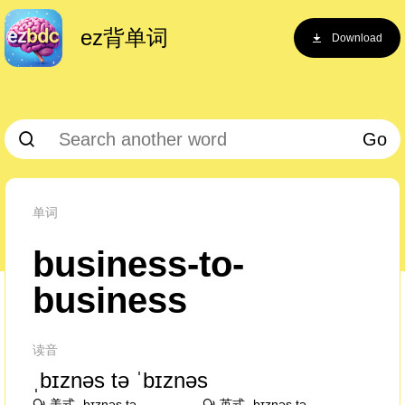
ez背单词
Download
Go
单词
business-to-
business
读音
ˌbɪznəs tə ˈbɪznəs
美式 ˌbɪznəs tə
英式 ˌbɪznəs tə