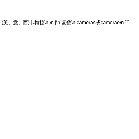
英、意、西)卡梅拉\n \n [\n 复数\n cameras或camerae\n ]"]