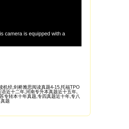
is camera is equipped with a
It's extremely frus
经,剑桥雅思阅读真题4-15,托福TPO
英语近十二年,河南专升本真题近十五年,
江苏专转本十年真题,专四真题近十年,专八
考博真题