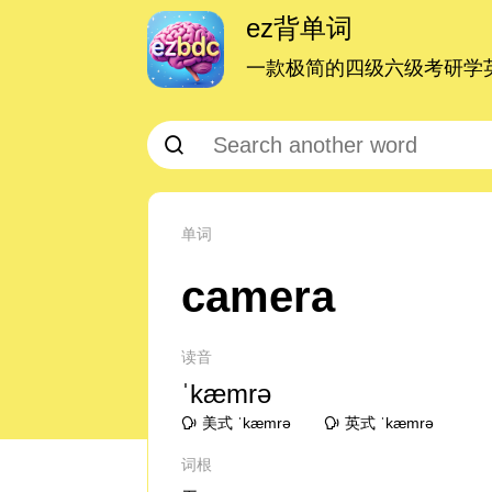
ez背单词
一款极简的四级六级考研学英
单词
camera
读音
ˈkæmrə
美式 ˈkæmrə
英式 ˈkæmrə
词根