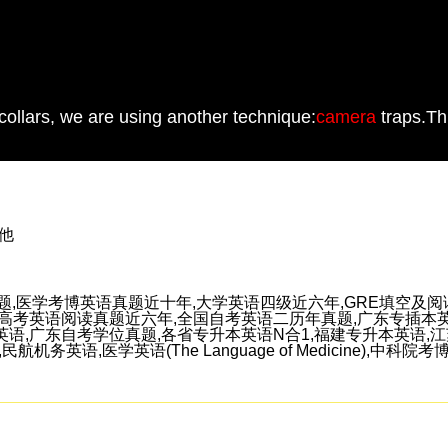
collars, we are using another technique:
camera
traps.Th
其他
,医学考博英语真题近十年,大学英语四级近六年,GRE填空及阅读机
省高考英语阅读真题近六年,全国自考英语二历年真题,广东专插本
语,广东自考学位真题,各省专升本英语N合1,福建专升本英语,
,民航机务英语,医学英语(The Language of Medicine),中科院