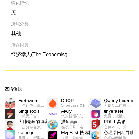
强化记忆
无
所属分类
其他
所在词典
经济学人(The Economist)
友情链接
Earthworm
DROP
Qwerty Learner
一个让你上瘾的英语学习工具，使用 连词成句 、 i + 1 、 以终为始等学习理论来帮助你习得英语，通过不断的重复形成肌肉记忆，最重要的是 游戏化 的形式让学习英语从此不再痛苦
Showcase & host your work in extraordinary ways.不限速文件分享，托管，建站平台
为键盘工作者设计的单词与肌肉记忆锻炼软件
Sinqi Tools
AiAlly
tinyeraser
一款无广告，界面清爽的神奇在线小工具集合，范围包括但不限于：开发，设计，日常生活等
您的智能AI助手解决方案。提供24/7全天候的高效虚拟员工服务，助力个人和组织提升生产力、激发创新潜能。
免费，批量，快速，一键换背景的桌面软件
大帅老猿的博客
摸鱼桌面
PDF工具箱
一起分享交流生活学习，出海赚钱，编程技术，远程工作，优秀产品等相关话题。希望大家都能有所收获。
在线工具，在线游戏，电影，小说各种有趣的资源这里都有
合并PDF、拆分PDF、旋转PDF、裁剪PDF、转换PDF、加密PDF、解密PDF、PDF加水印等多种PDF处理功能
demoget
MvpFast-快速构建网站应用
心理学网址导航
免费，一键出成片的录屏Demo软件。支持4K导出，立即下载使用。
这是一款能帮助你快速构建个人网站的应用，使用最新的前端技术栈，集成登录、鉴权、手机、邮箱、数据库、博客、文章、支付等等网站所需要的功能，你只需要花几个小时开发你的核心功能就可以上线，一次购买，永久拥有
心理学网址导航(psyhhub.org),着力打造国内心理学资源平台，是一个心理学网址资源大全，提供心理学学习,心理学考研,英语自学,计算机自学等众多学习内容。