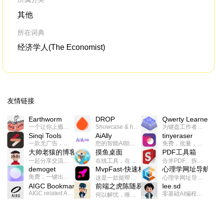
其他
所在词典
经济学人(The Economist)
友情链接
Earthworm
DROP
Qwerty Learner
一个让你上瘾的英语学习工具，使用 连词成句 、 i + 1 、 以终为始等学习理论来帮助你习得英语，通过不断的重复形成肌肉记忆，最重要的是 游戏化 的形式让学习英语从此不再痛苦
Showcase & host your work in extraordinary ways.不限速文件分享，托管，建站平台
为键盘工作者设计的单词与肌肉记忆锻炼软件
Sinqi Tools
AiAlly
tinyeraser
一款无广告，界面清爽的神奇在线小工具集合，范围包括但不限于：开发，设计，日常生活等
您的智能AI助手解决方案。提供24/7全天候的高效虚拟员工服务，助力个人和组织提升生产力、激发创新潜能。
免费，批量，快速，一键换背景的桌面软件
大帅老猿的博客
摸鱼桌面
PDF工具箱
一起分享交流生活学习，出海赚钱，编程技术，远程工作，优秀产品等相关话题。希望大家都能有所收获。
在线工具，在线游戏，电影，小说各种有趣的资源这里都有
合并PDF、拆分PDF、旋转PDF、裁剪PDF、转换PDF、加密PDF、解密PDF、PDF加水印等多种PDF处理功能
demoget
MvpFast-快速构建网站应用
心理学网址导航
免费，一键出成片的录屏Demo软件。支持4K导出，立即下载使用。
这是一款能帮助你快速构建个人网站的应用，使用最新的前端技术栈，集成登录、鉴权、手机、邮箱、数据库、博客、文章、支付等等网站所需要的功能，你只需要花几个小时开发你的核心功能就可以上线，一次购买，永久拥有
心理学网址导航(psyhhub.org),着力打造国内心理学资源平台，是一个心理学网址资源大全，提供心理学学习,心理学考研,英语自学,计算机自学等众多学习内容。
AIGC Bookmarks
前端之虎陈随易
lee.sd
AIGC related Academy/Project bookmarks . Powered by Notion AI (Claude, ChatGPT).
零基础AI编程整活儿，跟SimbaLee用AI一起每天写点儿好玩儿的！iSay中每天还会有鲜吐槽、财经快讯、抽奖福利。喜欢就在页面“点赞”，不喜欢可以“点呸”喔！
何以解忧，唯有代码。不忘初心，方得始终。