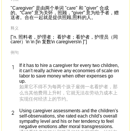
"Caregiver" 是由两个单词 "care" 和 "giver" 合成
的。“Care” 意为关怀，照顾，“giver” 意为给予者，赠
送者。合在一起就是提供照顾,照料的人。
释义
["n. 照料者，护理者； 看护者；看护者，护理员（同
carer）\n \n [\n 复数\n caregivers\n ]"]
例句
If it has to hire a caregiver for every two children,
it can't really achieve any economies of scale on
labor to save money when other expenses go
up.
如果它不得不为每两个孩子雇佣一名看护者，那
么当其他费用上升时，它就无法在劳动力成本上
实现任何经济上的节约。
Using caregiver assessments and the children's
self-observations, she rated each child's overall
sympathy level and his or her tendency to feel
negative emotions after moral transgressions.