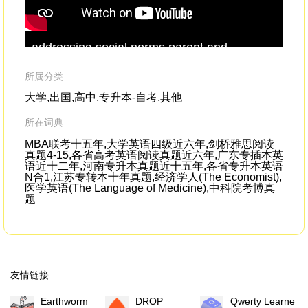
addressing social norms,parent and
Tha
caregiver
support,responses for children
car
who have experienced violence and abuse.
所属分类
大学,出国,高中,专升本-自考,其他
所在词典
MBA联考十五年,大学英语四级近六年,剑桥雅思阅读
真题4-15,各省高考英语阅读真题近六年,广东专插本英
语近十二年,河南专升本真题近十五年,各省专升本英语
N合1,江苏专转本十年真题,经济学人(The Economist),
医学英语(The Language of Medicine),中科院考博真
题
友情链接
Earthworm
DROP
Qwerty Learner