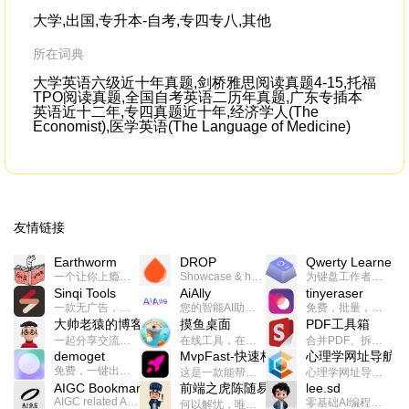
大学,出国,专升本-自考,专四专八,其他
所在词典
大学英语六级近十年真题,剑桥雅思阅读真题4-15,托福
TPO阅读真题,全国自考英语二历年真题,广东专插本
英语近十二年,专四真题近十年,经济学人(The
Economist),医学英语(The Language of Medicine)
友情链接
Earthworm
DROP
Qwerty Learner
一个让你上瘾的英语学习工具，使用 连词成句 、 i + 1 、 以终为始等学习理论来帮助你习得英语，通过不断的重复形成肌肉记忆，最重要的是 游戏化 的形式让学习英语从此不再痛苦
Showcase & host your work in extraordinary ways.不限速文件分享，托管，建站平台
为键盘工作者设计的单词与肌肉记忆锻炼软件
Sinqi Tools
AiAlly
tinyeraser
一款无广告，界面清爽的神奇在线小工具集合，范围包括但不限于：开发，设计，日常生活等
您的智能AI助手解决方案。提供24/7全天候的高效虚拟员工服务，助力个人和组织提升生产力、激发创新潜能。
免费，批量，快速，一键换背景的桌面软件
大帅老猿的博客
摸鱼桌面
PDF工具箱
一起分享交流生活学习，出海赚钱，编程技术，远程工作，优秀产品等相关话题。希望大家都能有所收获。
在线工具，在线游戏，电影，小说各种有趣的资源这里都有
合并PDF、拆分PDF、旋转PDF、裁剪PDF、转换PDF、加密PDF、解密PDF、PDF加水印等多种PDF处理功能
demoget
MvpFast-快速构建网站应用
心理学网址导航
免费，一键出成片的录屏Demo软件。支持4K导出，立即下载使用。
这是一款能帮助你快速构建个人网站的应用，使用最新的前端技术栈，集成登录、鉴权、手机、邮箱、数据库、博客、文章、支付等等网站所需要的功能，你只需要花几个小时开发你的核心功能就可以上线，一次购买，永久拥有
心理学网址导航(psyhhub.org),着力打造国内心理学资源平台，是一个心理学网址资源大全，提供心理学学习,心理学考研,英语自学,计算机自学等众多学习内容。
AIGC Bookmarks
前端之虎陈随易
lee.sd
AIGC related Academy/Project bookmarks . Powered by Notion AI (Claude, ChatGPT).
零基础AI编程整活儿，跟SimbaLee用AI一起每天写点儿好玩儿的！iSay中每天还会有鲜吐槽、财经快讯、抽奖福利。喜欢就在页面“点赞”，不喜欢可以“点呸”喔！
何以解忧，唯有代码。不忘初心，方得始终。