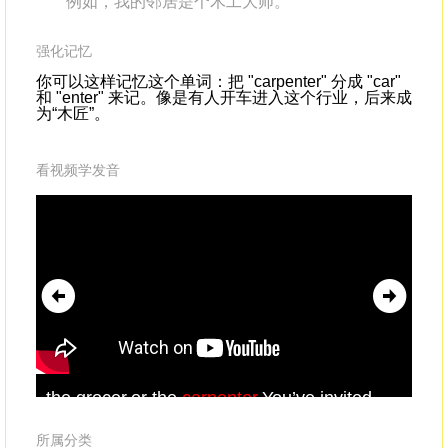
例如，我的邻居是个木工大师。
强化记忆
你可以这样记忆这个单词：把 "carpenter" 分成 "car"
和 "enter" 来记。像是有人开车进入这个行业，后来成
为“木匠”。
看视频学发音
the grocer,or the
carpenter
.You’ve invited
by 
them to dinner with a simple plan:
car
pay
所属分类