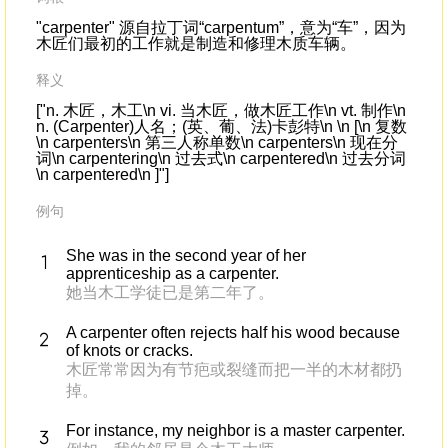
"carpenter" 源自拉丁词“carpentum”，意为“车”，因为
木匠们最初的工作就是制造和修理木质车辆。
释义
["n. 木匠，木工\n vi. 当木匠，做木匠工作\n vt. 制作\n
n. (Carpenter)人名；(英、葡、法)卡彭特\n \n [\n 复数
\n carpenters\n 第三人称单数\n carpenters\n 现在分
词\n carpentering\n 过去式\n carpentered\n 过去分词
\n carpentered\n ]"]
例句
She was in the second year of her
apprenticeship as a carpenter.
她当木工学徒已是第二年了。
A carpenter often rejects half his wood because
of knots or cracks.
木匠常常因为有节疤或裂缝而把一半的木材都扔
掉。
For instance, my neighbor is a master carpenter.