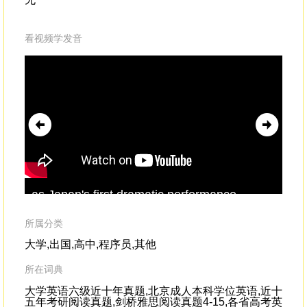
看视频学发音
as Japan's first dramatic performance
So 
form
catering
to the common people.By
com
relying on makeup, or keshou,
App
所属分类
com
大学,出国,高中,程序员,其他
are
所在词典
大学英语六级近十年真题,北京成人本科学位英语,近十
五年考研阅读真题,剑桥雅思阅读真题4-15,各省高考英