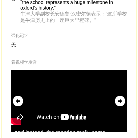
"the school represents a huge milestone in
oxford's history."
牛津大学副校长安德鲁·汉密尔顿表示：“这所学校
是牛津历史上的一座巨大里程碑。“
强化记忆
无
看视频学发音
And instead, the reaction really came
And