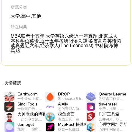
onlywhen
Chancellor
Merkel was revealedas
Sc
being wiretapped. Why so?
my 
所属分类
by 
大学,高中,其他
所在词典
MBA联考十五年,大学英语六级近十年真题,北京成人
本科学位英语,近十五年考研阅读真题,各省高考英语阅
读真题近六年,经济学人(The Economist),中科院考博
真题
友情链接
Earthworm
DROP
Qwerty Learner
一个让你上瘾的英语学习工具，使用 连词成句 、 i + 1 、 以终为始等学习理论来帮助你习得英语，通过不断的重复形成肌肉记忆，最重要的是 游戏化 的形式让学习英语从此不再痛苦
Showcase & host your work in extraordinary ways.不限速文件分享，托管，建站平台
为键盘工作者设计的单词与肌肉记忆锻炼软件
Sinqi Tools
AiAlly
tinyeraser
一款无广告，界面清爽的神奇在线小工具集合，范围包括但不限于：开发，设计，日常生活等
您的智能AI助手解决方案。提供24/7全天候的高效虚拟员工服务，助力个人和组织提升生产力、激发创新潜能。
免费，批量，快速，一键换背景的桌面软件
大帅老猿的博客
摸鱼桌面
PDF工具箱
一起分享交流生活学习，出海赚钱，编程技术，远程工作，优秀产品等相关话题。希望大家都能有所收获。
在线工具，在线游戏，电影，小说各种有趣的资源这里都有
合并PDF、拆分PDF、旋转PDF、裁剪PDF、转换PDF、加密PDF、解密PDF、PDF加水印等多种PDF处理功能
demoget
MvpFast-快速构建网站应用
心理学网址导航
免费，一键出成片的录屏Demo软件。支持4K导出，立即下载使用。
这是一款能帮助你快速构建个人网站的应用，使用最新的前端技术栈，集成登录、鉴权、手机、邮箱、数据库、博客、文章、支付等等网站所需要的功能，你只需要花几个小时开发你的核心功能就可以上线，一次购买，永久拥有
心理学网址导航(psyhhub.org),着力打造国内心理学资源平台，是一个心理学网址资源大全，提供心理学学习,心理学考研,英语自学,计算机自学等众多学习内容。