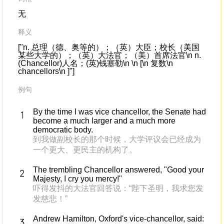
无
释义
["n. 总理（德、奥等的）；（英）大臣；校长（美国
某些大学的）；（英）大法官；（美）首席法官\n n.
(Chancellor)人名；(英)钱塞勒\n \n [\n 复数\n
chancellors\n ]"]
例句
By the time I was vice chancellor, the Senate had
become a much larger and a much more
democratic body.
到我做副校长的那个时候，大学评议会已经成为
一个更大、更民主的机构了。
The trembling Chancellor answered, "Good your
Majesty, I cry you mercy!"
吓得发抖的大法官回答说：“陛下圣明，我求您发
发慈悲！”
Andrew Hamilton, Oxford's vice-chancellor, said: