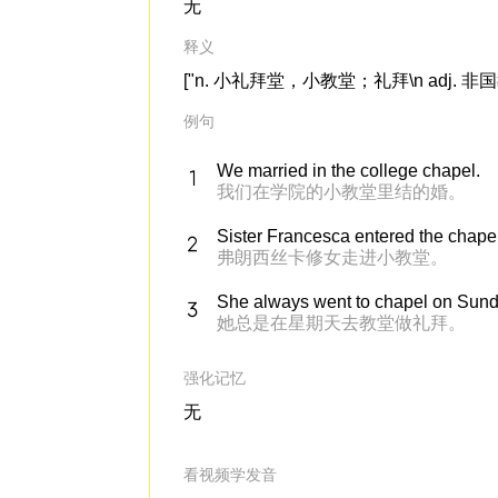
无
释义
["n. 小礼拜堂，小教堂；礼拜\n adj. 非国教的\
例句
We married in the college chapel.
我们在学院的小教堂里结的婚。
Sister Francesca entered the chape
弗朗西丝卡修女走进小教堂。
She always went to chapel on Sund
她总是在星期天去教堂做礼拜。
强化记忆
无
看视频学发音