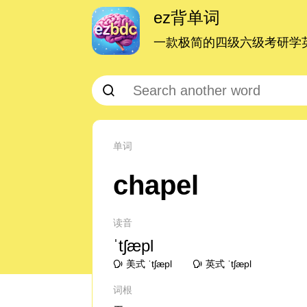
ez背单词
一款极简的四级六级考研学英
单词
chapel
读音
ˈtʃæpl
美式 ˈtʃæpl
英式 ˈtʃæpl
词根