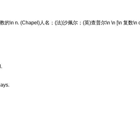
n n. (Chapel)人名；(法)沙佩尔；(英)查普尔\n \n [\n 复数\n chap
l.
ays.