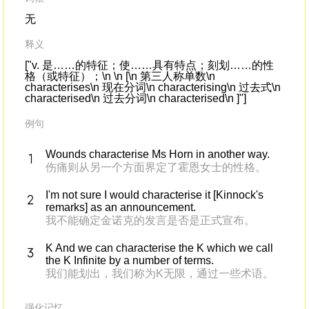
无
释义
["v. 是……的特征；使……具有特点；刻划……的性
格（或特征）；\n \n [\n 第三人称单数\n
characterises\n 现在分词\n characterising\n 过去式\n
characterised\n 过去分词\n characterised\n ]"]
例句
Wounds characterise Ms Horn in another way.
伤痛则从另一个方面界定了霍恩女士的性格。
I'm not sure I would characterise it [Kinnock's
remarks] as an announcement.
我不能确定金诺克的发言是否是正式宣布。
K And we can characterise the K which we call
the K Infinite by a number of terms.
我们能划出，我们称为K无限，通过一些术语。
强化记忆