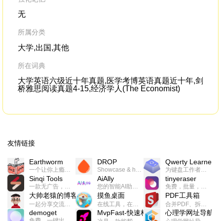
无
所属分类
大学,出国,其他
所在词典
大学英语六级近十年真题,医学考博英语真题近十年,剑
桥雅思阅读真题4-15,经济学人(The Economist)
友情链接
Earthworm
DROP
Qwerty Learner
一个让你上瘾的英语学习工具，使用 连词成句 、 i + 1 、 以终为始等学习理论来帮助你习得英语，通过不断的重复形成肌肉记忆，最重要的是 游戏化 的形式让学习英语从此不再痛苦
Showcase & host your work in extraordinary ways.不限速文件分享，托管，建站平台
为键盘工作者设计的单词与肌肉记忆锻炼软件
Sinqi Tools
AiAlly
tinyeraser
一款无广告，界面清爽的神奇在线小工具集合，范围包括但不限于：开发，设计，日常生活等
您的智能AI助手解决方案。提供24/7全天候的高效虚拟员工服务，助力个人和组织提升生产力、激发创新潜能。
免费，批量，快速，一键换背景的桌面软件
大帅老猿的博客
摸鱼桌面
PDF工具箱
一起分享交流生活学习，出海赚钱，编程技术，远程工作，优秀产品等相关话题。希望大家都能有所收获。
在线工具，在线游戏，电影，小说各种有趣的资源这里都有
合并PDF、拆分PDF、旋转PDF、裁剪PDF、转换PDF、加密PDF、解密PDF、PDF加水印等多种PDF处理功能
demoget
MvpFast-快速构建网站应用
心理学网址导航
免费，一键出成片的录屏Demo软件。支持4K导出，立即下载使用。