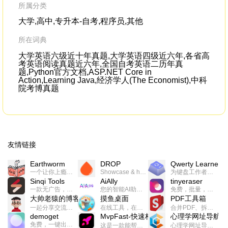
icon.There is even, most beautifully of all,
Who
所属分类
me
大学,高中,专升本-自考,程序员,其他
所在词典
大学英语六级近十年真题,大学英语四级近六年,各省高
考英语阅读真题近六年,全国自考英语二历年真
题,Python官方文档,ASP.NET Core in
Action,Learning Java,经济学人(The Economist),中科
院考博真题
友情链接
Earthworm
DROP
Qwerty Learner
一个让你上瘾的英语学习工具，使用 连词成句 、 i + 1 、 以终为始等学习理论来帮助你习得英语，通过不断的重复形成肌肉记忆，最重要的是 游戏化 的形式让学习英语从此不再痛苦
Showcase & host your work in extraordinary ways.不限速文件分享，托管，建站平台
为键盘工作者设计的单词与肌肉记忆锻炼软件
Sinqi Tools
AiAlly
tinyeraser
一款无广告，界面清爽的神奇在线小工具集合，范围包括但不限于：开发，设计，日常生活等
您的智能AI助手解决方案。提供24/7全天候的高效虚拟员工服务，助力个人和组织提升生产力、激发创新潜能。
免费，批量，快速，一键换背景的桌面软件
大帅老猿的博客
摸鱼桌面
PDF工具箱
一起分享交流生活学习，出海赚钱，编程技术，远程工作，优秀产品等相关话题。希望大家都能有所收获。
在线工具，在线游戏，电影，小说各种有趣的资源这里都有
合并PDF、拆分PDF、旋转PDF、裁剪PDF、转换PDF、加密PDF、解密PDF、PDF加水印等多种PDF处理功能
demoget
MvpFast-快速构建网站应用
心理学网址导航
免费，一键出成片的录屏Demo软件。支持4K导出，立即下载使用。
这是一款能帮助你快速构建个人网站的应用，使用最新的前端技术栈，集成登录、鉴权、手机、邮箱、数据库、博客、文章、支付等等网站所需要的功能，你只需要花几个小时开发你的核心功能就可以上线，一次购买，永久拥有
心理学网址导航(psyhhub.org),着力打造国内心理学资源平台，是一个心理学网址资源大全，提供心理学学习,心理学考研,英语自学,计算机自学等众多学习内容。