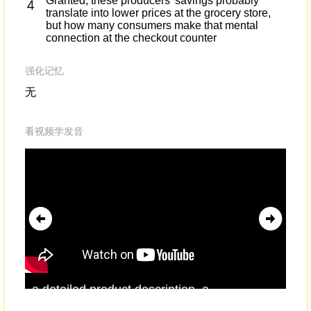
Granted, these producers' savings probably
translate into lower prices at the grocery store,
but how many consumers make that mental
connection at the checkout counter
强化记忆
无
看视频学发音
a detailed product description, a
the
price.There's a "Proceed to
checkout
"
go 