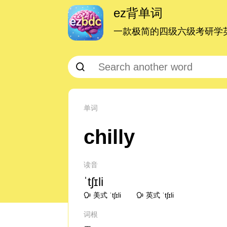
ez背单词
一款极简的四级六级考研学英
单词
chilly
读音
ˈtʃɪli
美式 ˈtʃɪli
英式 ˈtʃɪli
词根