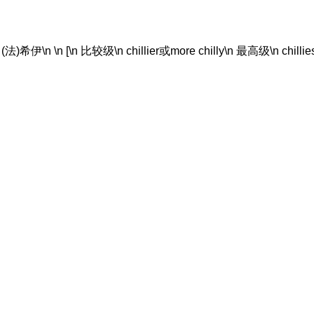
伊\n \n [\n 比较级\n chillier或more chilly\n 最高级\n chilliest或