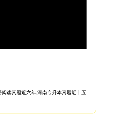
People like Ramel
语阅读真题近六年,河南专升本真题近十五