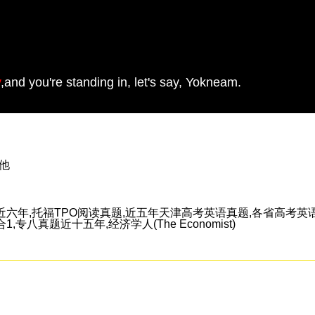
y
,and you're standing in, let's say, Yokneam.
其他
近六年,托福TPO阅读真题,近五年天津高考英语真题,各省高考英
专八真题近十五年,经济学人(The Economist)