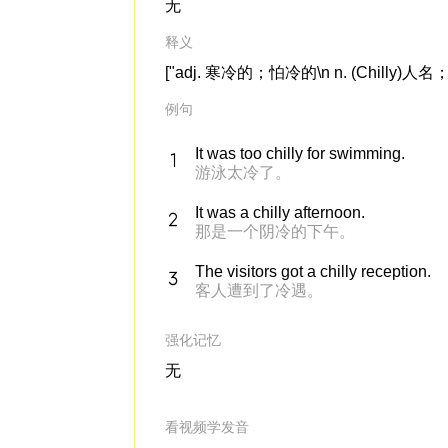
无
释义
["adj. 寒冷的；怕冷的\n n. (Chilly)人名；(法)希
例句
It was too chilly for swimming.
游泳太冷了。
It was a chilly afternoon.
那是一个阴冷的下午。
The visitors got a chilly reception.
客人遭到了冷遇。
强化记忆
无
看视频学发音