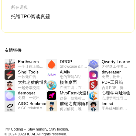
所在词典
托福TPO阅读真题
友情链接
Earthworm
DROP
Qwerty Learner
一个让你上瘾的英语学习工具，使用 连词成句 、 i + 1 、 以终为始等学习理论来帮助你习得英语，通过不断的重复形成肌肉记忆，最重要的是 游戏化 的形式让学习英语从此不再痛苦
Showcase & host your work in extraordinary ways.不限速文件分享，托管，建站平台
为键盘工作者设计的单词与肌肉记忆锻炼软件
Sinqi Tools
AiAlly
tinyeraser
一款无广告，界面清爽的神奇在线小工具集合，范围包括但不限于：开发，设计，日常生活等
您的智能AI助手解决方案。提供24/7全天候的高效虚拟员工服务，助力个人和组织提升生产力、激发创新潜能。
免费，批量，快速，一键换背景的桌面软件
大帅老猿的博客
摸鱼桌面
PDF工具箱
一起分享交流生活学习，出海赚钱，编程技术，远程工作，优秀产品等相关话题。希望大家都能有所收获。
在线工具，在线游戏，电影，小说各种有趣的资源这里都有
合并PDF、拆分PDF、旋转PDF、裁剪PDF、转换PDF、加密PDF、解密PDF、PDF加水印等多种PDF处理功能
demoget
MvpFast-快速构建网站应用
心理学网址导航
免费，一键出成片的录屏Demo软件。支持4K导出，立即下载使用。
这是一款能帮助你快速构建个人网站的应用，使用最新的前端技术栈，集成登录、鉴权、手机、邮箱、数据库、博客、文章、支付等等网站所需要的功能，你只需要花几个小时开发你的核心功能就可以上线，一次购买，永久拥有
心理学网址导航(psyhhub.org),着力打造国内心理学资源平台，是一个心理学网址资源大全，提供心理学学习,心理学考研,英语自学,计算机自学等众多学习内容。
AIGC Bookmarks
前端之虎陈随易
lee.sd
AIGC related Academy/Project bookmarks . Powered by Notion AI (Claude, ChatGPT).
零基础AI编程整活儿，跟SimbaLee用AI一起每天写点儿好玩儿的！iSay中每天还会有鲜吐槽、财经快讯、抽奖福利。喜欢就在页面“点赞”，不喜欢可以“点呸”喔！
何以解忧，唯有代码。不忘初心，方得始终。
I 🩷 Coding～ Stay hungry, Stay foolish.
© 2024
DASHU.AI
. All rights reserved.