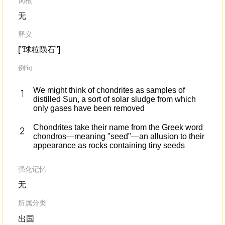
词根
无
释义
["球粒陨石"]
例句
We might think of chondrites as samples of
distilled Sun, a sort of solar sludge from which
only gases have been removed
Chondrites take their name from the Greek word
chondros—meaning "seed"—an allusion to their
appearance as rocks containing tiny seeds
强化记忆
无
所属分类
出国