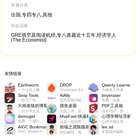
所属分类
出国,专四专八,其他
所在词典
GRE填空及阅读机经,专八真题近十五年,经济学人
(The Economist)
友情链接
Earthworm
DROP
Qwerty Learner
一个让你上瘾的英语学习工具，使用 连词成句 、 i + 1 、 以终为始等学习理论来帮助你习得英语，通过不断的重复形成肌肉记忆，最重要的是 游戏化 的形式让学习英语从此不再痛苦
Showcase & host your work in extraordinary ways.不限速文件分享，托管，建站平台
为键盘工作者设计的单词与肌肉记忆锻炼软件
Sinqi Tools
AiAlly
tinyeraser
一款无广告，界面清爽的神奇在线小工具集合，范围包括但不限于：开发，设计，日常生活等
您的智能AI助手解决方案。提供24/7全天候的高效虚拟员工服务，助力个人和组织提升生产力、激发创新潜能。
免费，批量，快速，一键换背景的桌面软件
大帅老猿的博客
摸鱼桌面
PDF工具箱
一起分享交流生活学习，出海赚钱，编程技术，远程工作，优秀产品等相关话题。希望大家都能有所收获。
在线工具，在线游戏，电影，小说各种有趣的资源这里都有
合并PDF、拆分PDF、旋转PDF、裁剪PDF、转换PDF、加密PDF、解密PDF、PDF加水印等多种PDF处理功能
demoget
MvpFast-快速构建网站应用
心理学网址导航
免费，一键出成片的录屏Demo软件。支持4K导出，立即下载使用。
这是一款能帮助你快速构建个人网站的应用，使用最新的前端技术栈，集成登录、鉴权、手机、邮箱、数据库、博客、文章、支付等等网站所需要的功能，你只需要花几个小时开发你的核心功能就可以上线，一次购买，永久拥有
心理学网址导航(psyhhub.org),着力打造国内心理学资源平台，是一个心理学网址资源大全，提供心理学学习,心理学考研,英语自学,计算机自学等众多学习内容。
AIGC Bookmarks
前端之虎陈随易
lee.sd
AIGC related Academy/Project bookmarks . Powered by Notion AI (Claude, ChatGPT).
零基础AI编程整活儿，跟SimbaLee用AI一起每天写点儿好玩儿的！iSay中每天还会有鲜吐槽、财经快讯、抽奖福利。喜欢就在页面“点赞”，不喜欢可以“点呸”喔！
何以解忧，唯有代码。不忘初心，方得始终。