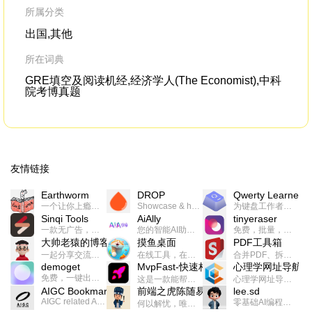
所属分类
出国,其他
所在词典
GRE填空及阅读机经,经济学人(The Economist),中科
院考博真题
友情链接
Earthworm
DROP
Qwerty Learner
一个让你上瘾的英语学习工具，使用 连词成句 、 i + 1 、 以终为始等学习理论来帮助你习得英语，通过不断的重复形成肌肉记忆，最重要的是 游戏化 的形式让学习英语从此不再痛苦
Showcase & host your work in extraordinary ways.不限速文件分享，托管，建站平台
为键盘工作者设计的单词与肌肉记忆锻炼软件
Sinqi Tools
AiAlly
tinyeraser
一款无广告，界面清爽的神奇在线小工具集合，范围包括但不限于：开发，设计，日常生活等
您的智能AI助手解决方案。提供24/7全天候的高效虚拟员工服务，助力个人和组织提升生产力、激发创新潜能。
免费，批量，快速，一键换背景的桌面软件
大帅老猿的博客
摸鱼桌面
PDF工具箱
一起分享交流生活学习，出海赚钱，编程技术，远程工作，优秀产品等相关话题。希望大家都能有所收获。
在线工具，在线游戏，电影，小说各种有趣的资源这里都有
合并PDF、拆分PDF、旋转PDF、裁剪PDF、转换PDF、加密PDF、解密PDF、PDF加水印等多种PDF处理功能
demoget
MvpFast-快速构建网站应用
心理学网址导航
免费，一键出成片的录屏Demo软件。支持4K导出，立即下载使用。
这是一款能帮助你快速构建个人网站的应用，使用最新的前端技术栈，集成登录、鉴权、手机、邮箱、数据库、博客、文章、支付等等网站所需要的功能，你只需要花几个小时开发你的核心功能就可以上线，一次购买，永久拥有
心理学网址导航(psyhhub.org),着力打造国内心理学资源平台，是一个心理学网址资源大全，提供心理学学习,心理学考研,英语自学,计算机自学等众多学习内容。
AIGC Bookmarks
前端之虎陈随易
lee.sd
AIGC related Academy/Project bookmarks . Powered by Notion AI (Claude, ChatGPT).
零基础AI编程整活儿，跟SimbaLee用AI一起每天写点儿好玩儿的！iSay中每天还会有鲜吐槽、财经快讯、抽奖福利。喜欢就在页面“点赞”，不喜欢可以“点呸”喔！
何以解忧，唯有代码。不忘初心，方得始终。