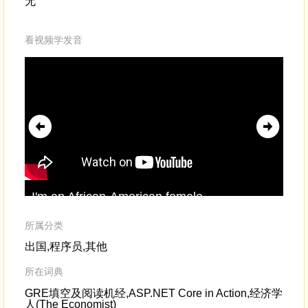
无
看视频学发音
I'm an African-American female
(La
astronomerand a
classically
trained
cla
actorwho loves to wear makeup and read
any
所属分类
fashion magazines,
出国,程序员,其他
所在词典
GRE填空及阅读机经,ASP.NET Core in Action,经济学
人(The Economist)