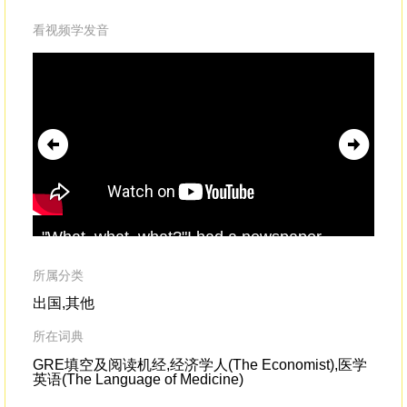
看视频学发音
"What, what, what?"I had a newspaper
it'
clipping
."Oh, so you really want to go to
act
school here?
we 
所属分类
出国,其他
所在词典
GRE填空及阅读机经,经济学人(The Economist),医学
英语(The Language of Medicine)