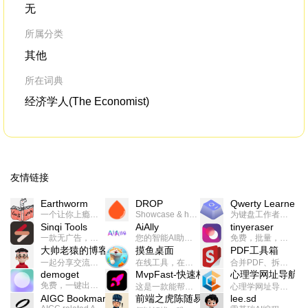
无
所属分类
其他
所在词典
经济学人(The Economist)
友情链接
Earthworm
DROP
Qwerty Learner
一个让你上瘾的英语学习工具，使用 连词成句 、 i + 1 、 以终为始等学习理论来帮助你习得英语，通过不断的重复形成肌肉记忆，最重要的是 游戏化 的形式让学习英语从此不再痛苦
Showcase & host your work in extraordinary ways.不限速文件分享，托管，建站平台
为键盘工作者设计的单词与肌肉记忆锻炼软件
Sinqi Tools
AiAlly
tinyeraser
一款无广告，界面清爽的神奇在线小工具集合，范围包括但不限于：开发，设计，日常生活等
您的智能AI助手解决方案。提供24/7全天候的高效虚拟员工服务，助力个人和组织提升生产力、激发创新潜能。
免费，批量，快速，一键换背景的桌面软件
大帅老猿的博客
摸鱼桌面
PDF工具箱
一起分享交流生活学习，出海赚钱，编程技术，远程工作，优秀产品等相关话题。希望大家都能有所收获。
在线工具，在线游戏，电影，小说各种有趣的资源这里都有
合并PDF、拆分PDF、旋转PDF、裁剪PDF、转换PDF、加密PDF、解密PDF、PDF加水印等多种PDF处理功能
demoget
MvpFast-快速构建网站应用
心理学网址导航
免费，一键出成片的录屏Demo软件。支持4K导出，立即下载使用。
这是一款能帮助你快速构建个人网站的应用，使用最新的前端技术栈，集成登录、鉴权、手机、邮箱、数据库、博客、文章、支付等等网站所需要的功能，你只需要花几个小时开发你的核心功能就可以上线，一次购买，永久拥有
心理学网址导航(psyhhub.org),着力打造国内心理学资源平台，是一个心理学网址资源大全，提供心理学学习,心理学考研,英语自学,计算机自学等众多学习内容。
AIGC Bookmarks
前端之虎陈随易
lee.sd