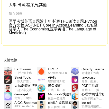
pop
大学,出国,程序员,其他
所在词典
医学考博英语真题近十年,托福TPO阅读真题,Python
官方文档,ASP.NET Core in Action,Learning Java,经
济学人(The Economist),医学英语(The Language of
Medicine)
友情链接
Earthworm
DROP
Qwerty Learner
一个让你上瘾的英语学习工具，使用 连词成句 、 i + 1 、 以终为始等学习理论来帮助你习得英语，通过不断的重复形成肌肉记忆，最重要的是 游戏化 的形式让学习英语从此不再痛苦
Showcase & host your work in extraordinary ways.不限速文件分享，托管，建站平台
为键盘工作者设计的单词与肌肉记忆锻炼软件
Sinqi Tools
AiAlly
tinyeraser
一款无广告，界面清爽的神奇在线小工具集合，范围包括但不限于：开发，设计，日常生活等
您的智能AI助手解决方案。提供24/7全天候的高效虚拟员工服务，助力个人和组织提升生产力、激发创新潜能。
免费，批量，快速，一键换背景的桌面软件
大帅老猿的博客
摸鱼桌面
PDF工具箱
一起分享交流生活学习，出海赚钱，编程技术，远程工作，优秀产品等相关话题。希望大家都能有所收获。
在线工具，在线游戏，电影，小说各种有趣的资源这里都有
合并PDF、拆分PDF、旋转PDF、裁剪PDF、转换PDF、加密PDF、解密PDF、PDF加水印等多种PDF处理功能
demoget
MvpFast-快速构建网站应用
心理学网址导航
免费，一键出成片的录屏Demo软件。支持4K导出，立即下载使用。
这是一款能帮助你快速构建个人网站的应用，使用最新的前端技术栈，集成登录、鉴权、手机、邮箱、数据库、博客、文章、支付等等网站所需要的功能，你只需要花几个小时开发你的核心功能就可以上线，一次购买，永久拥有
心理学网址导航(psyhhub.org),着力打造国内心理学资源平台，是一个心理学网址资源大全，提供心理学学习,心理学考研,英语自学,计算机自学等众多学习内容。
AIGC Bookmarks
前端之虎陈随易
lee.sd
AIGC related Academy/Project bookmarks . Powered by Notion AI (Claude, ChatGPT).
零基础AI编程整活儿，跟SimbaLee用AI一起每天写点儿好玩儿的！iSay中每天还会有鲜吐槽、财经快讯、抽奖福利。喜欢就在页面“点赞”，不喜欢可以“点呸”喔！
何以解忧，唯有代码。不忘初心，方得始终。