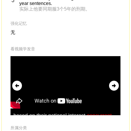
year sentences.
实际上他要同期服3个5年的刑期。
强化记忆
无
看视频学发音
based on their national interest,
concurrent
It'
with their priorities,consistent with their
sit
national sustainable development plans.
par
所属分类