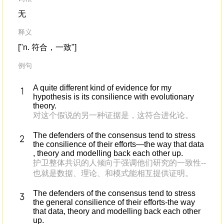
无
释义
["n. 符合，一致"]
例句
A quite different kind of evidence for my
hypothesis is its consilience with evolutionary
theory.
对这个假说的另一种证据是，这符合进化论。
The defenders of the consensus tend to stress
the consilience of their efforts—the way that data
, theory and modelling back each other up.
护卫整体共识的人倾向于强调他们研究的一致性--
也就是数据、理论、和模式能相互提供证明。
The defenders of the consensus tend to stress
the general consilience of their efforts-the way
that data, theory and modelling back each other
up.