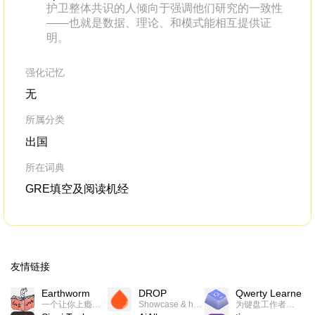
护卫整体共识的人倾向于强调他们研究的一致性
——也就是数据、理论、和模式能相互提供证
明。
强化记忆
无
所属分类
出国
所在词典
GRE填空及阅读机经
友情链接
Earthworm
DROP
Qwerty Learner
一个让你上瘾的英语学习工具，使用 连词成句 、 i + 1 、 以终为始等学习理论来帮助你习得英语，通过不断的重复形成肌肉记忆，最重要的是 游戏化 的形式让学习英语从此不再痛苦
Showcase & host your work in extraordinary ways.不限速文件分享，托管，建站平台
为键盘工作者设计的单词与肌肉记忆锻炼软件