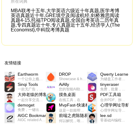
所在词典
MBA联考十五年,大学英语六级近十年真题,医学考博
英语真题近十年,GRE填空及阅读机经,剑桥雅思阅读
真题4-15,托福TPO阅读真题,全国自考英语二历年真
题,专四真题近十年,专八真题近十五年,经济学人(The
Economist),中科院考博真题
友情链接
Earthworm
DROP
Qwerty Learner
一个让你上瘾的英语学习工具，使用 连词成句 、 i + 1 、 以终为始等学习理论来帮助你习得英语，通过不断的重复形成肌肉记忆，最重要的是 游戏化 的形式让学习英语从此不再痛苦
Showcase & host your work in extraordinary ways.不限速文件分享，托管，建站平台
为键盘工作者设计的单词与肌肉记忆锻炼软件
Sinqi Tools
AiAlly
tinyeraser
一款无广告，界面清爽的神奇在线小工具集合，范围包括但不限于：开发，设计，日常生活等
您的智能AI助手解决方案。提供24/7全天候的高效虚拟员工服务，助力个人和组织提升生产力、激发创新潜能。
免费，批量，快速，一键换背景的桌面软件
大帅老猿的博客
摸鱼桌面
PDF工具箱
一起分享交流生活学习，出海赚钱，编程技术，远程工作，优秀产品等相关话题。希望大家都能有所收获。
在线工具，在线游戏，电影，小说各种有趣的资源这里都有
合并PDF、拆分PDF、旋转PDF、裁剪PDF、转换PDF、加密PDF、解密PDF、PDF加水印等多种PDF处理功能
demoget
MvpFast-快速构建网站应用
心理学网址导航
免费，一键出成片的录屏Demo软件。支持4K导出，立即下载使用。
这是一款能帮助你快速构建个人网站的应用，使用最新的前端技术栈，集成登录、鉴权、手机、邮箱、数据库、博客、文章、支付等等网站所需要的功能，你只需要花几个小时开发你的核心功能就可以上线，一次购买，永久拥有
心理学网址导航(psyhhub.org),着力打造国内心理学资源平台，是一个心理学网址资源大全，提供心理学学习,心理学考研,英语自学,计算机自学等众多学习内容。
AIGC Bookmarks
前端之虎陈随易
lee.sd
AIGC related Academy/Project bookmarks . Powered by Notion AI (Claude, ChatGPT).
零基础AI编程整活儿，跟SimbaLee用AI一起每天写点儿好玩儿的！iSay中每天还会有鲜吐槽、财经快讯、抽奖福利。喜欢就在页面“点赞”，不喜欢可以“点呸”喔！
何以解忧，唯有代码。不忘初心，方得始终。