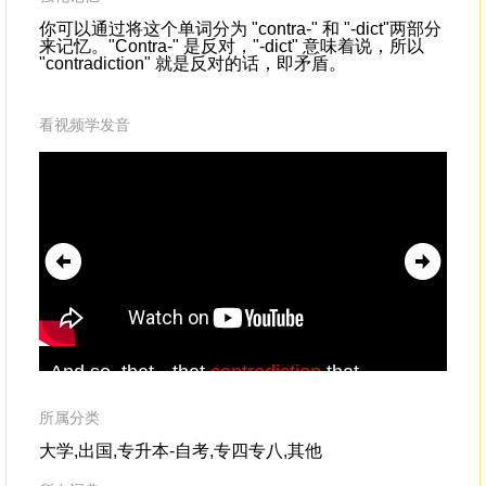
你可以通过将这个单词分为 "contra-" 和 "-dict"两部分
来记忆。"Contra-" 是反对，"-dict" 意味着说，所以
"contradiction" 就是反对的话，即矛盾。
看视频学发音
And so, that --that
contradiction
,that
cou
devastating reality that's always behind the
orb
curtain,
con
所属分类
wav
大学,出国,专升本-自考,专四专八,其他