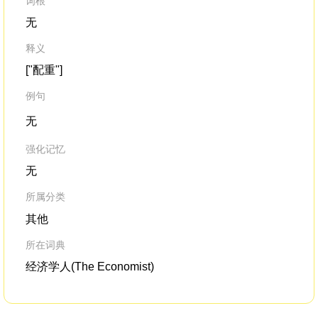
词根
无
释义
["配重"]
例句
无
强化记忆
无
所属分类
其他
所在词典
经济学人(The Economist)