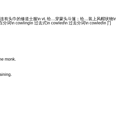
巾的修道士服\n vt. 给…穿蒙头斗篷；给…装上风帽状物\n n. (Co
分词\n cowling\n 过去式\n cowled\n 过去分词\n cowled\n ]"]
the monk.
aining.