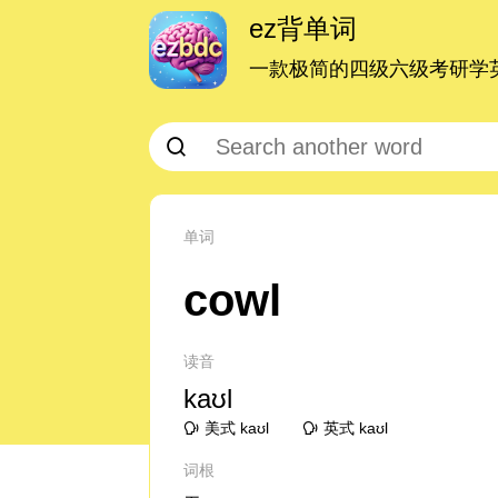
ez背单词
一款极简的四级六级考研学英
单词
cowl
读音
kaʊl
美式 kaʊl
英式 kaʊl
词根