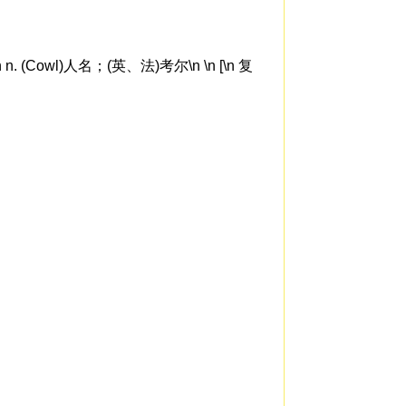
wl)人名；(英、法)考尔\n \n [\n 复