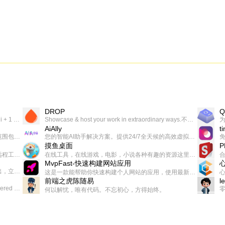
DROP
Q
一个让你上瘾的英语学习工具，使用 连词成句 、 i + 1 、 以终为始等学习理论来帮助你习得英语，通过不断的重复形成肌肉记忆，最重要的是 游戏化 的形式让学习英语从此不再痛苦
Showcase & host your work in extraordinary ways.不限速文件分享，托管，建站平台
AiAlly
t
一款无广告，界面清爽的神奇在线小工具集合，范围包括但不限于：开发，设计，日常生活等
您的智能AI助手解决方案。提供24/7全天候的高效虚拟员工服务，助力个人和组织提升生产力、激发创新潜能。
摸鱼桌面
一起分享交流生活学习，出海赚钱，编程技术，远程工作，优秀产品等相关话题。希望大家都能有所收获。
在线工具，在线游戏，电影，小说各种有趣的资源这里都有
MvpFast-快速构建网站应用
免费，一键出成片的录屏Demo软件。支持4K导出，立即下载使用。
这是一款能帮助你快速构建个人网站的应用，使用最新的前端技术栈，集成登录、鉴权、手机、邮箱、数据库、博客、文章、支付等等网站所需要的功能，你只需要花几个小时开发你的核心功能就可以上线，一次购买，永久拥有
前端之虎陈随易
l
AIGC related Academy/Project bookmarks . Powered by Notion AI (Claude, ChatGPT).
何以解忧，唯有代码。不忘初心，方得始终。