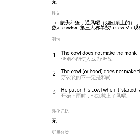
无
释义
["n. 蒙头斗篷；通风帽（烟囱顶上的）；连有头
数\n cowls\n 第三人称单数\n cowls\n 现在
例句
The cowl does not make the monk.
僧袍不能使人成为僧侣。
The cowl (or hood) does not make 
穿袈裟的不一定是和尚。
He put on his cowl when It 'started r
开始下雨时，他就戴上了风帽。
强化记忆
无
所属分类