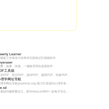
werty Learner
为键盘工作者设计的单词与肌肉记忆锻炼软件
inyeraser
免费，批量，快速，一键换背景的桌面软件
PDF工具箱
合并PDF、拆分PDF、旋转PDF、裁剪PDF、转换PDF、加密PDF、解密PDF、PDF加水印等多种PDF处理功能
心理学网址导航
心理学网址导航(psyhhub.org),着力打造国内心理学资源平台，是一个心理学网址资源大全，提供心理学学习,心理学考研,英语自学,计算机自学等众多学习内容。
ee.sd
零基础AI编程整活儿，跟SimbaLee用AI一起每天写点儿好玩儿的！iSay中每天还会有鲜吐槽、财经快讯、抽奖福利。喜欢就在页面“点赞”，不喜欢可以“点呸”喔！