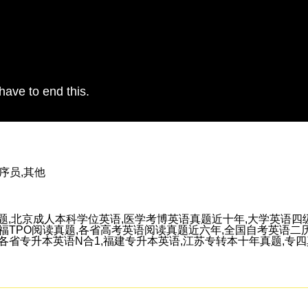
have to end this.
程序员,其他
题,北京成人本科学位英语,医学考博英语真题近十年,大学英语四级
,托福TPO阅读真题,各省高考英语阅读真题近六年,全国自考英语二
省专升本英语N合1,福建专升本英语,江苏专转本十年真题,专四真题