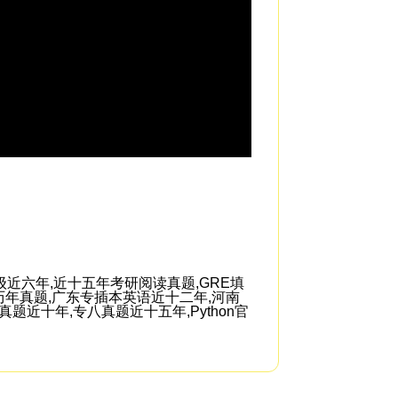
I know what it feel
throughout all of th
近六年,近十五年考研阅读真题,GRE填
历年真题,广东专插本英语近十二年,河南
近十年,专八真题近十五年,Python官