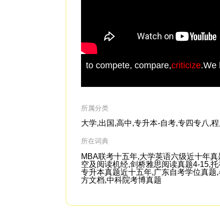
to compete, compare,
criticize
.We 
所属分类
大学,出国,高中,专升本-自考,专四专八,
所在词典
MBA联考十五年,大学英语六级近十年真
空及阅读机经,剑桥雅思阅读真题4-15
专升本真题近十五年,广东自考学位真题,各
方文档,中科院考博真题