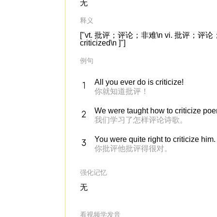
无
释义
["vt. 批评；评论；非难\n vi. 批评；评论；苛求\n
criticized\n ]"]
例句
All you ever do is criticize!
你就知道批评！
We were taught how to criticize po
我们学习了怎样评论诗歌。
You were quite right to criticize him.
你批评他批评得很对。
强化记忆
无
看视频学发音