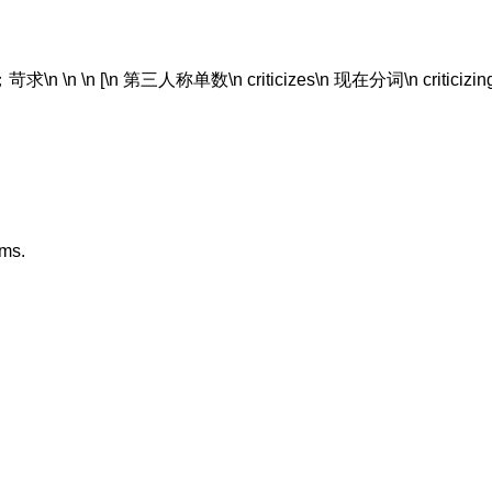
 \n \n [\n 第三人称单数\n criticizes\n 现在分词\n criticizing
ems.