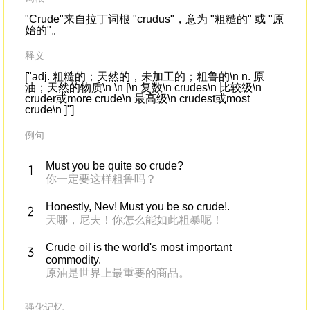
"Crude"来自拉丁词根 "crudus"，意为 "粗糙的" 或 "原
始的"。
释义
["adj. 粗糙的；天然的，未加工的；粗鲁的\n n. 原
油；天然的物质\n \n [\n 复数\n crudes\n 比较级\n
cruder或more crude\n 最高级\n crudest或most
crude\n ]"]
例句
Must you be quite so crude?
你一定要这样粗鲁吗？
Honestly, Nev! Must you be so crude!.
天哪，尼夫！你怎么能如此粗暴呢！
Crude oil is the world's most important
commodity.
原油是世界上最重要的商品。
强化记忆