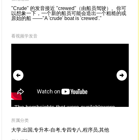
"Crude" 的发音接近 "crewed"（由船员驾驶）。你可
以想象一下，一个新的船员可能会造出一个粗糙的或
原始的船 ——"A 'crude' boat is 'crewed'."
看视频学发音
The bombsights that were availablewere
The
incredibly
crude
.But Carl Norden is really the
ye
one who cracks the code.
tho
所属分类
大学,出国,专升本-自考,专四专八,程序员,其他