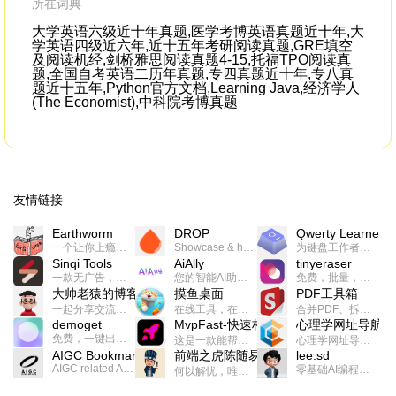
所在词典
大学英语六级近十年真题,医学考博英语真题近十年,大
学英语四级近六年,近十五年考研阅读真题,GRE填空
及阅读机经,剑桥雅思阅读真题4-15,托福TPO阅读真
题,全国自考英语二历年真题,专四真题近十年,专八真
题近十五年,Python官方文档,Learning Java,经济学人
(The Economist),中科院考博真题
友情链接
Earthworm
DROP
Qwerty Learner
一个让你上瘾的英语学习工具，使用 连词成句 、 i + 1 、 以终为始等学习理论来帮助你习得英语，通过不断的重复形成肌肉记忆，最重要的是 游戏化 的形式让学习英语从此不再痛苦
Showcase & host your work in extraordinary ways.不限速文件分享，托管，建站平台
为键盘工作者设计的单词与肌肉记忆锻炼软件
Sinqi Tools
AiAlly
tinyeraser
一款无广告，界面清爽的神奇在线小工具集合，范围包括但不限于：开发，设计，日常生活等
您的智能AI助手解决方案。提供24/7全天候的高效虚拟员工服务，助力个人和组织提升生产力、激发创新潜能。
免费，批量，快速，一键换背景的桌面软件
大帅老猿的博客
摸鱼桌面
PDF工具箱
一起分享交流生活学习，出海赚钱，编程技术，远程工作，优秀产品等相关话题。希望大家都能有所收获。
在线工具，在线游戏，电影，小说各种有趣的资源这里都有
合并PDF、拆分PDF、旋转PDF、裁剪PDF、转换PDF、加密PDF、解密PDF、PDF加水印等多种PDF处理功能
demoget
MvpFast-快速构建网站应用
心理学网址导航
免费，一键出成片的录屏Demo软件。支持4K导出，立即下载使用。
这是一款能帮助你快速构建个人网站的应用，使用最新的前端技术栈，集成登录、鉴权、手机、邮箱、数据库、博客、文章、支付等等网站所需要的功能，你只需要花几个小时开发你的核心功能就可以上线，一次购买，永久拥有
心理学网址导航(psyhhub.org),着力打造国内心理学资源平台，是一个心理学网址资源大全，提供心理学学习,心理学考研,英语自学,计算机自学等众多学习内容。
AIGC Bookmarks
前端之虎陈随易
lee.sd
AIGC related Academy/Project bookmarks . Powered by Notion AI (Claude, ChatGPT).
零基础AI编程整活儿，跟SimbaLee用AI一起每天写点儿好玩儿的！iSay中每天还会有鲜吐槽、财经快讯、抽奖福利。喜欢就在页面“点赞”，不喜欢可以“点呸”喔！
何以解忧，唯有代码。不忘初心，方得始终。