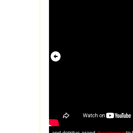
and detritus-erand
decomposer
to 