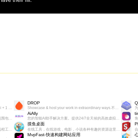
DROP
Q
一个让你上瘾的英语学习工具，使用 连词成句 、 i + 1 、 以终为始等学习理论来帮助你习得英语，通过不断的重复形成肌肉记忆，最重要的是 游戏化 的形式让学习英语从此不再痛苦
Showcase & host your work in extraordinary ways.不限速文件分享，托管，建站平台
AiAlly
t
一款无广告，界面清爽的神奇在线小工具集合，范围包括但不限于：开发，设计，日常生活等
您的智能AI助手解决方案。提供24/7全天候的高效虚拟员工服务，助力个人和组织提升生产力、激发创新潜能。
摸鱼桌面
一起分享交流生活学习，出海赚钱，编程技术，远程工作，优秀产品等相关话题。希望大家都能有所收获。
在线工具，在线游戏，电影，小说各种有趣的资源这里都有
MvpFast-快速构建网站应用