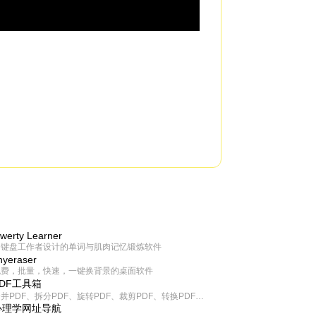
werty Learner
为键盘工作者设计的单词与肌肉记忆锻炼软件
inyeraser
免费，批量，快速，一键换背景的桌面软件
PDF工具箱
合并PDF、拆分PDF、旋转PDF、裁剪PDF、转换PDF、加密PDF、解密PDF、PDF加水印等多种PDF处理功能
心理学网址导航