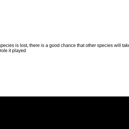
species is lost, there is a good chance that other species will tak
ole it played