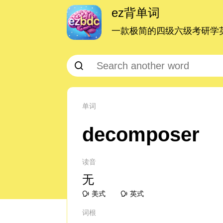
ez背单词
一款极简的四级六级考研学英
单词
decomposer
读音
无
美式
英式
词根