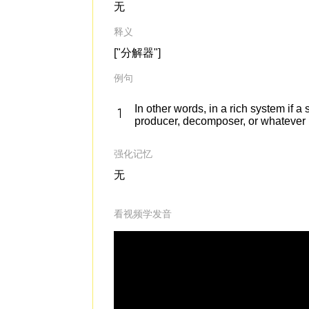
无
释义
["分解器"]
例句
In other words, in a rich system if a 
producer, decomposer, or whatever r
强化记忆
无
看视频学发音