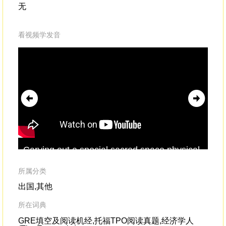
无
看视频学发音
Carving out a special sacred space,physical
bef
space to
delineate
the separations,I think at
del
this point is extremely important.
ho
所属分类
出国,其他
所在词典
GRE填空及阅读机经,托福TPO阅读真题,经济学人