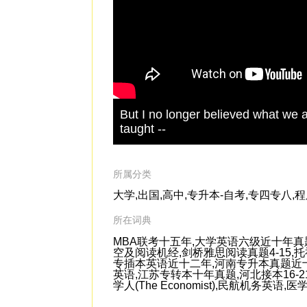
But I no longer believed what we a
taught --
所属分类
大学,出国,高中,专升本-自考,专四专八,
所在词典
MBA联考十五年,大学英语六级近十年真
空及阅读机经,剑桥雅思阅读真题4-15
专插本英语近十二年,河南专升本真题近十
英语,江苏专转本十年真题,河北接本16-21真题,
学人(The Economist),民航机务英语,医学英