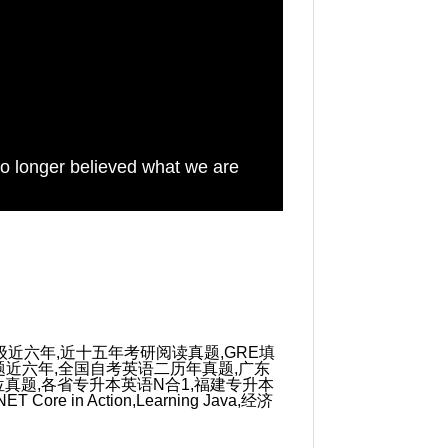
no longer believed what we are
like the probability
increase the risk t
近六年,近十五年考研阅读真题,GRE填
题近六年,全国自考英语二历年真题,广东
真题,各省专升本英语N合1,福建专升本
in Action,Learning Java,经济