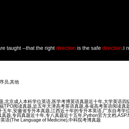
re taught --that the right
direction
is the safe
direction
.I 
程序员,其他
题,北京成人本科学位英语,医学考博英语真题近十年,大学英语四级
,托福TPO阅读真题,近五年天津高考英语真题,各省高考英语阅读真
五年,安徽省专升本真题,江西近十年的专升本英语,广东自考学位
专四真题近十年,专八真题近十五年,Python官方文档,ASP.NET Core 
语(The Language of Medicine),中科院考博真题