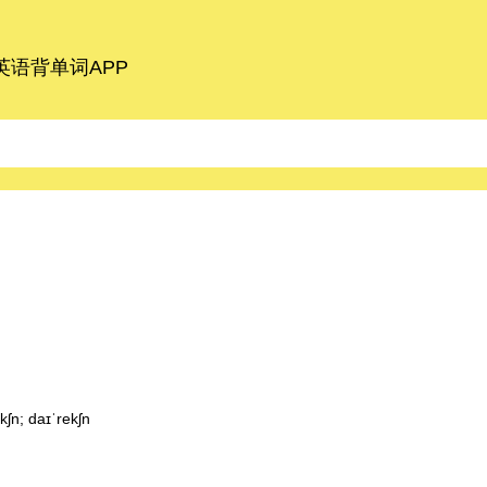
语背单词APP
ʃn; daɪˈrekʃn