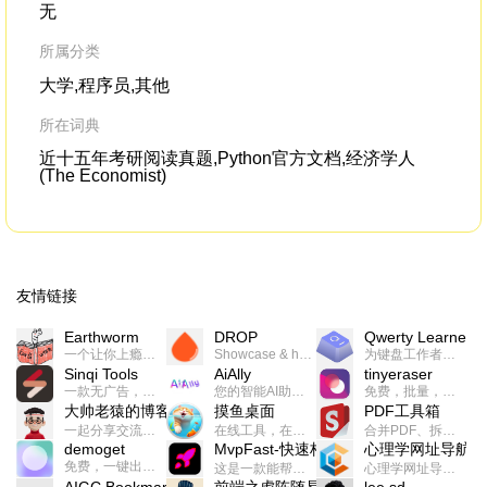
无
所属分类
大学,程序员,其他
所在词典
近十五年考研阅读真题,Python官方文档,经济学人
(The Economist)
友情链接
Earthworm
DROP
Qwerty Learner
一个让你上瘾的英语学习工具，使用 连词成句 、 i + 1 、 以终为始等学习理论来帮助你习得英语，通过不断的重复形成肌肉记忆，最重要的是 游戏化 的形式让学习英语从此不再痛苦
Showcase & host your work in extraordinary ways.不限速文件分享，托管，建站平台
为键盘工作者设计的单词与肌肉记忆锻炼软件
Sinqi Tools
AiAlly
tinyeraser
一款无广告，界面清爽的神奇在线小工具集合，范围包括但不限于：开发，设计，日常生活等
您的智能AI助手解决方案。提供24/7全天候的高效虚拟员工服务，助力个人和组织提升生产力、激发创新潜能。
免费，批量，快速，一键换背景的桌面软件
大帅老猿的博客
摸鱼桌面
PDF工具箱
一起分享交流生活学习，出海赚钱，编程技术，远程工作，优秀产品等相关话题。希望大家都能有所收获。
在线工具，在线游戏，电影，小说各种有趣的资源这里都有
合并PDF、拆分PDF、旋转PDF、裁剪PDF、转换PDF、加密PDF、解密PDF、PDF加水印等多种PDF处理功能
demoget
MvpFast-快速构建网站应用
心理学网址导航
免费，一键出成片的录屏Demo软件。支持4K导出，立即下载使用。
这是一款能帮助你快速构建个人网站的应用，使用最新的前端技术栈，集成登录、鉴权、手机、邮箱、数据库、博客、文章、支付等等网站所需要的功能，你只需要花几个小时开发你的核心功能就可以上线，一次购买，永久拥有
心理学网址导航(psyhhub.org),着力打造国内心理学资源平台，是一个心理学网址资源大全，提供心理学学习,心理学考研,英语自学,计算机自学等众多学习内容。