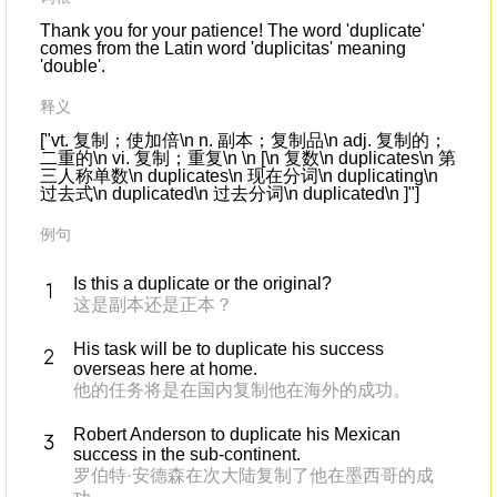
Thank you for your patience! The word 'duplicate'
comes from the Latin word 'duplicitas' meaning
'double'.
释义
["vt. 复制；使加倍\n n. 副本；复制品\n adj. 复制的；
二重的\n vi. 复制；重复\n \n [\n 复数\n duplicates\n 第
三人称单数\n duplicates\n 现在分词\n duplicating\n
过去式\n duplicated\n 过去分词\n duplicated\n ]"]
例句
Is this a duplicate or the original?
这是副本还是正本？
His task will be to duplicate his success
overseas here at home.
他的任务将是在国内复制他在海外的成功。
Robert Anderson to duplicate his Mexican
success in the sub-continent.
罗伯特·安德森在次大陆复制了他在墨西哥的成