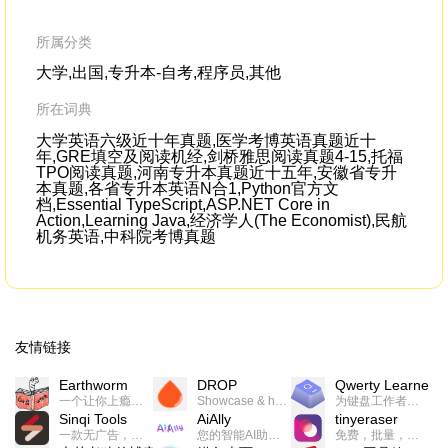
a gelding run in the raceand his identical
a
d
genetic
duplicate
can then be put out to stud.
所属分类
大学,出国,专升本-自考,程序员,其他
所在词典
大学英语六级近十年真题,医学考博英语真题近十
年,GRE填空及阅读机经,剑桥雅思阅读真题4-15,托福
TPO阅读真题,河南专升本真题近十五年,安徽省专升
本真题,各省专升本英语N合1,Python官方文
档,Essential TypeScript,ASP.NET Core in
Action,Learning Java,经济学人(The Economist),民航
机务英语,中科院考博真题
友情链接
Earthworm
DROP
Qwerty Learner
一个让你上瘾的英语学习工具，使用 连词成句 、 i + 1 、 以终为始等学习理论来帮助你习得英语，通过不断的重复形成肌肉记忆，最重要的是 游戏化 的形式让学习英语从此不再痛苦
Showcase & host your work in extraordinary ways.不限速文件分享，托管，建站平台
为键盘工作者设计的单词与肌肉记忆锻炼软件
Sinqi Tools
AiAlly
tinyeraser
一款无广告，界面清爽的神奇在线小工具集合，范围包括但不限于：开发，设计，日常生活等
您的智能AI助手解决方案。提供24/7全天候的高效虚拟员工服务，助力个人和组织提升生产力、激发创新潜能。
免费，批量，快速，一键换背景的桌面软件