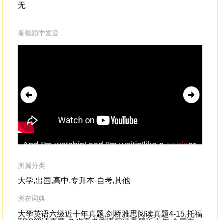
无
看视频学发音
And I'm watchin' and I'm waitin'like a
eagle
or
Wel
like a --
pre
spe
所属分类
大学,出国,高中,专升本-自考,其他
所在词典
大学英语六级近十年真题,剑桥雅思阅读真题4-15,托福