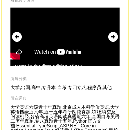
看视频学发音
We're in the first edition of 100
is 
pieces,hoping to do another
edition
pretty
ans
soon.I'd like to get it into more of a metro
edi
所属分类
hub,
the
大学,出国,高中,专升本-自考,专四专八,程序员,其他
所在词典
大学英语六级近十年真题,北京成人本科学位英语,大学
英语四级近六年,近十五年考研阅读真题,GRE填空及
阅读机经,各省高考英语阅读真题近六年,全国自考英语
二历年真题,专八真题近十五年,Python官方文
档,Essential TypeScript,ASP.NET Core in