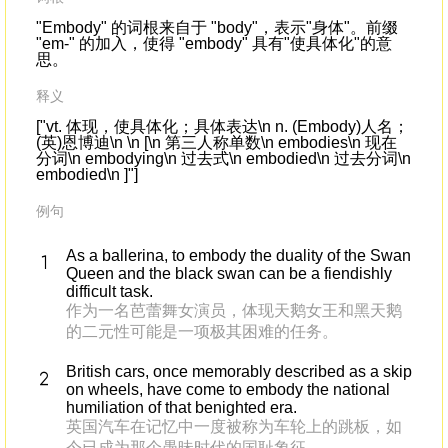
"Embody" 的词根来自于 "body"，表示"身体"。前缀
"em-" 的加入，使得 "embody" 具有"使具体化"的意
思。
释义
["vt. 体现，使具体化；具体表达\n n. (Embody)人名；
(英)恩博迪\n \n [\n 第三人称单数\n embodies\n 现在
分词\n embodying\n 过去式\n embodied\n 过去分词\n
embodied\n ]"]
例句
As a ballerina, to embody the duality of the Swan
Queen and the black swan can be a fiendishly
difficult task.
作为一名芭蕾舞女演员，体现天鹅女王和黑天鹅
的二元性可能是一项极其困难的任务。
British cars, once memorably described as a skip
on wheels, have come to embody the national
humiliation of that benighted era.
英国汽车在记忆中一度被称为车轮上的跳板，如
今已成为那个愚昧时代的国耻象征。