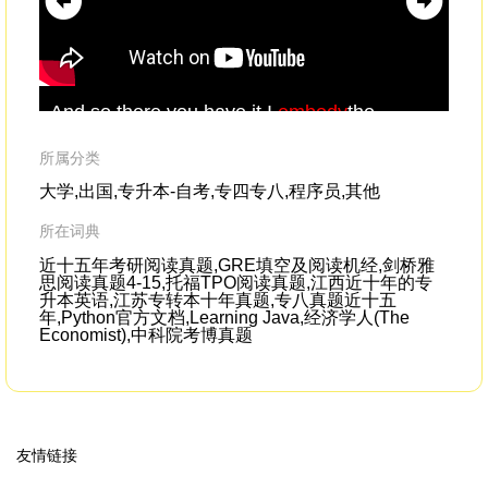
And so there you have it.I
embody
the
We 
central paradox.
it.
所属分类
大学,出国,专升本-自考,专四专八,程序员,其他
所在词典
近十五年考研阅读真题,GRE填空及阅读机经,剑桥雅
思阅读真题4-15,托福TPO阅读真题,江西近十年的专
升本英语,江苏专转本十年真题,专八真题近十五
年,Python官方文档,Learning Java,经济学人(The
Economist),中科院考博真题
友情链接