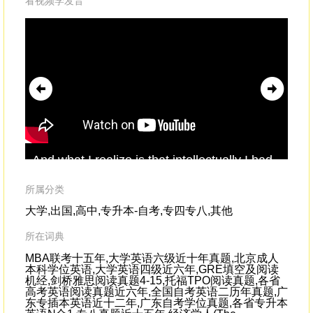
看视频学发音
And what I realize is that intellectually I had
ba
grown and evolved,but
emotionally
...I was
of 
Tom Petty
pos
所属分类
大学,出国,高中,专升本-自考,专四专八,其他
所在词典
MBA联考十五年,大学英语六级近十年真题,北京成人
本科学位英语,大学英语四级近六年,GRE填空及阅读
机经,剑桥雅思阅读真题4-15,托福TPO阅读真题,各省
高考英语阅读真题近六年,全国自考英语二历年真题,广
东专插本英语近十二年,广东自考学位真题,各省专升本