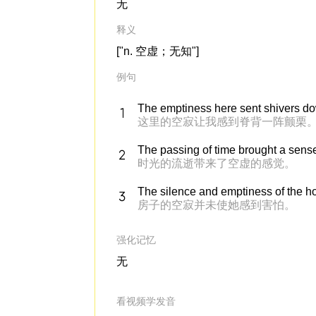
无
释义
["n. 空虚；无知"]
例句
The emptiness here sent shivers d
这里的空寂让我感到脊背一阵颤栗
The passing of time brought a sens
时光的流逝带来了空虚的感觉。
The silence and emptiness of the ho
房子的空寂并未使她感到害怕。
强化记忆
无
看视频学发音