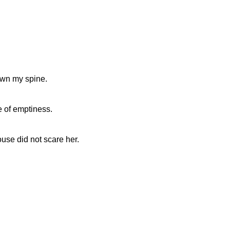
own my spine.
。
e of emptiness.
use did not scare her.