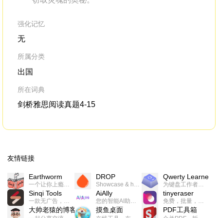
强化记忆
无
所属分类
出国
所在词典
剑桥雅思阅读真题4-15
友情链接
Earthworm
DROP
Qwerty Learner
一个让你上瘾的英语学习工具，使用 连词成句 、 i + 1 、 以终为始等学习理论来帮助你习得英语，通过不断的重复形成肌肉记忆，最重要的是 游戏化 的形式让学习英语从此不再痛苦
Showcase & host your work in extraordinary ways.不限速文件分享，托管，建站平台
为键盘工作者设计的单词与肌肉记忆锻炼软件
Sinqi Tools
AiAlly
tinyeraser
一款无广告，界面清爽的神奇在线小工具集合，范围包括但不限于：开发，设计，日常生活等
您的智能AI助手解决方案。提供24/7全天候的高效虚拟员工服务，助力个人和组织提升生产力、激发创新潜能。
免费，批量，快速，一键换背景的桌面软件
大帅老猿的博客
摸鱼桌面
PDF工具箱